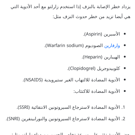
يزداد خطر الإصابة بالنزف إذا استخدم زارلتو مع أحد الأدوية التي
هي أيضا تزيد من خطر حدوث النزف مثل:
الأسبرين (Aspirin).
وارفارين
الصوديوم (Warfarin sodium).
الهيبارين (Heparin).
كلوبيدوجريل (Clopidogrel).
الأدوية المضادة للالتهاب الغير ستيرويدية (NSAIDS).
الأدوية المضادة للاكتئاب:
الأدوية المضادة لاسترجاع السيروتونين الانتقائية (SSRI).
الأدوية المضادة لاسترجاع السيروتونين والنورابينفرين (SNRI).
بعض الأدوية تؤثر على سرعة تخلص الجسم من دواء زارلتو مثل: