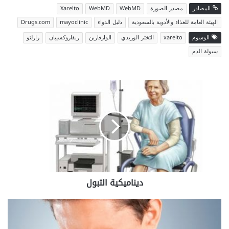
المصادر
مصدر الصورة
WebMD
WebMD
Xarelto
الهيئة العامة للغذاء والأدوية بالسعودية
دليل الدواء
mayoclinic
Drugs.com
الوسوم
xarelto
التخثر الوريدي
الوارفارين
ريفاروكسيبان
زارلتو
سيولة الدم
ديناميكية
التبول
ديناميكية التبول
علاج
إنفلونزا
الصيف