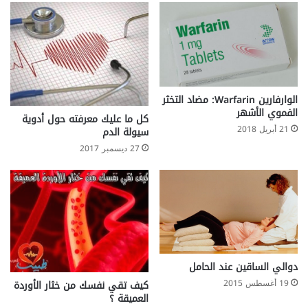
الوارفارين Warfarin: مضاد التخثر
الفموي الأشهر
كل ما عليك معرفته حول أدوية
21 أبريل 2018
سيولة الدم
27 ديسمبر 2017
دوالي الساقين عند الحامل
19 أغسطس 2015
كيف تقي نفسك من خثار الأوردة
العميقة ؟