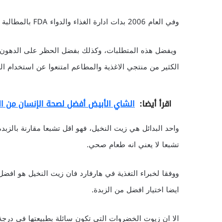
وفي العام 2006 بدات ادارة الغذاء والدواء FDA بالمطالبة بتسجيل الدهون المتحولة في معلومات التغذية للمنتجات.
ويفضل هذه المتطلبات، وكذلك بفضل الحظر على الدهون ال
الكثير من منتجي الاغذية والمطاعم امتنعوا عن استخدام الد
اقرأ أيضا:
الشاي الأبيض أفضل لصحة الإنسان من ال
واحد البدائل هي زيت النخيل، فهو اقل تشبعا مقارنة بالزبد
تشبعا لا يعني انه طعام صحي.
ووفقا لخبراء التغذية في هارفارد فان زيت النخيل هو افضل
ايضا اختيار افضل من الزبدة.
الا ان زيوت الخضروات التي تكون سائلة بطبيعتها في درجة 