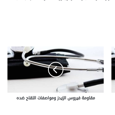
م
ق
ا
و
م
ة
ف
ي
ر
مقاومة فيروس الإيدز ومواصفات اللقاح ضده
و
س
ا
ل