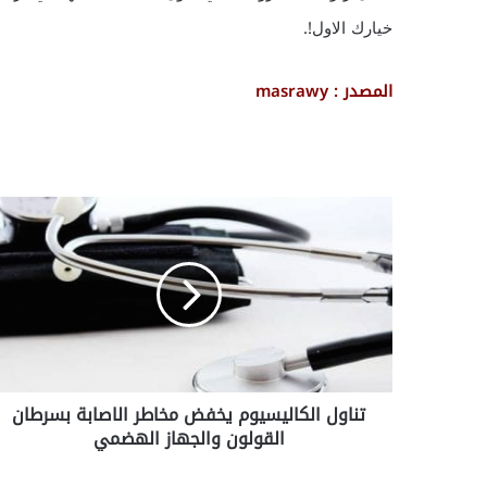
خيارك الاول!.
المصدر : masrawy
ت
ن
ا
و
ل
ا
ل
ك
ا
تناول الكاليسيوم يخفض مخاطر الاصابة بسرطان
ل
القولون والجهاز الهضمي
ي
س
ي