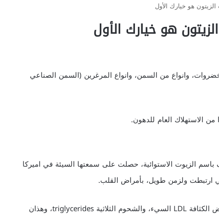
الزيتون هو خيارك الأول
لزيتون هو خيارك الأول
ضروات، وانواع من السمن، وانواع المرغرين (السمن الصناعي
من الاستهلاك العام للدهون.
ف باسم الزيوت الاستوائية، حصلت على سمعتها السيئة في اميركا
ي ارتبطت ولزمن طويل، بأمراض القلب.
والدهون المشبعة تزيد من مستويات الكوليسترول المنخفض الكثافة LDL السيء، والشحوم الثلاثية triglycerides، وهذان