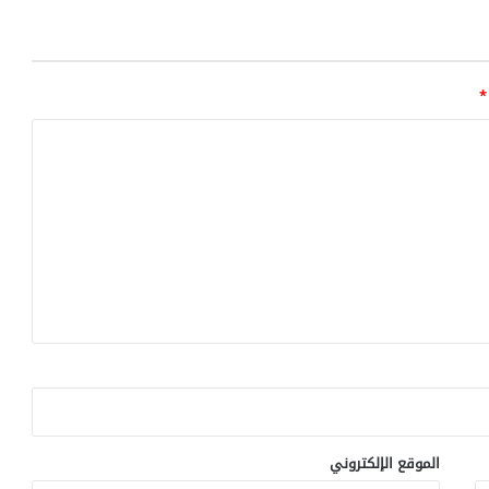
إ
ي
د
ز
*
و
م
و
ا
ص
ف
ا
ت
ا
ل
ل
ق
ا
ح
ض
د
الموقع الإلكتروني
ه