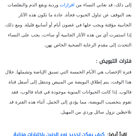
إلى ذلك، قد تعاني النساء من
افرازات
وردية وبقع الدم والتقلصات
بعد التوقف عن تناول الحبوب فجأة. عادة ما تكون هذه الآثار
الجانبية مؤقتة ويجب حلها في غضون أيام أو أسابيع قليلة. ومع ذلك،
إذا استمرت أي من هذه الآثار الجانبية أو ساءت، يجب على النساء
التحدث إلى مقدم الرعاية الصحية الخاص بهن.
فترات التبويض :
فترة الإخصاب هي الأيام الخمسة التي تسبق الإباضة وتشملها. خلال
هذا الوقت، يتم إطلاق البويضة من المبيض وتنتقل إلى أسفل قناة
فالوب. إذا كانت الحيوانات المنوية موجودة في قناة فالوب، فقد
تقوم بتخصيب البويضة، مما يؤدي إلى الحمل. أثناء هذه الفترة قد
تلاحظين نزول سائل وردي من المهبل.
اقرأ أيضا:
كيف يمكن تحديد نوع الجنين باختبارات منزلية