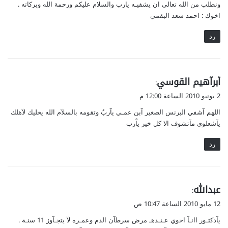
ونطلب من الله تعالى ان يشفيـه يارب والسلام عليكم ورحمة الله وبركاته .
اخوك : احمد سعد البقمي
رد
ي
آبرآهيم القوسي
:
ق
2 يونيو 2010 الساعة 12:00 م
و
اللهم آشفي البرنس الصغير آبن عمـي يآربُ وتقومه بالسلآم الله يخليك لآهلك
ل
يآشعلوي مآتشوف الا كل خير ياْرب
رد
ي
عبدالله
:
ق
12 مايو 2010 الساعة 10:47 ص
و
يآدكتـور اانـآ اخوي عـنـدهـ مرض سرطآن الدم وعمـره لآ يتجـآوز 11 سنـة .
ل