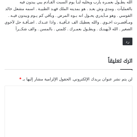
الله يطـول بعمـره يآرب ويخليه لنـآ يوم السبت القـآدم يبي يبدون فيه
بالعمليآت . ومدي وش بعـد . هو بمدينه الملك فهـد الطبيـة . اسمه مشعل خالد
القوسي . وهو مـآيدري يحـول انه بـوه المرض . وبآقي كم يـوم ويبدون فيـه .
ومـآقصـرت اخـوي . والله يعطيك الف عـآفيـة . واذا عنـدك . اضـآفـة حل لآخوي
الصغير . الله لآيهينـك . ويطـول بعمـرك . كلمني . بالمسن . والف شكــرآ
رد
اترك تعليقاً
لن يتم نشر عنوان بريدك الإلكتروني.
الحقول الإلزامية مشار إليها بـ
*
ا
ل
ت
ع
ل
ي