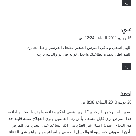
رد
ي
علي
:
ق
16 يونيو 2011 الساعة 12:24 ص
و
اللهم اشفي وعافي البنرس الصغير مشعل القوسي واطل بعمره
ل
اللهم اطل بعمره بطاعتك واجعل ثوابه في بر والدينه يارب
رد
ي
احمد
:
ق
20 يوليو 2010 الساعة 8:08 ص
و
بسم الله الرحمن الرحيـم ” اللهم اشفي ابنكم وعافيه وامده بالصحه والعافيه
ل
هذا المرض ترى قابل للشفاء بأذن رب العالمين وترى العجلاج نسبه قليله جدا
من النجاح ‘ عندك اشياء غير العلاج هي اكثر تساعد على النجاح من المرض
بأذن الله وهي حبه سوداء والعسل الطبيعي والقراءة ومنها واهم شي الدعاء