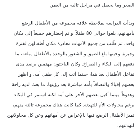
الصغر وما يحصل في مراحل تالية من العمر.
وبدأت الدراسة بملاحظة علاقة مجموعة من الأطفال الرضع
بأمهاتهم، بلغوا حوالي 80 طفلاً. و تم إحضارهم جميعاً إلى مكان
واحد، ثم طُلب من جميع الأمهات مغادرة مكان أطفالهن لفترة
وجيزة. وحينها بلغ الضيق و الشعور بالوحدة بالأطفال مبلغه، ما
دفعهم إلى البكاء و الصراخ. وكان الباحثون مهتمين برصد مدى
تفاعل الأطفال بعد هذا، حينما أتت إلى كل طفل أمه. و أظهر
بعضهم إقبالا والتصاقاً بأمه مباشرة بعد رؤيتها، ما بعث لديه راحة
وهدوءاً. بينما أقبل بعضهم الأخر على أمه لكنه استمر في البكاء
برغم محاولات الأم للتهدئة. كما كانت هناك مجموعة ثالثة منهم،
تميز الأطفال الرضع فيها بالإعراض عن أمهاتهم وعن كل محاولاتهن
لتهدئتهم.