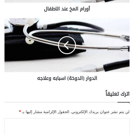
خ
أورام المخ عند الاطفال
ع
ن
د
ا
ا
ل
ل
د
ا
و
ط
ا
ف
ر
ا
(
ل
ا
ل
الدوار (الدوخة) اسبابه وعلاجه
د
و
خ
اترك تعليقاً
ة
)
ا
لن يتم نشر عنوان بريدك الإلكتروني.
الحقول الإلزامية مشار إليها بـ
*
س
ب
ا
ا
ل