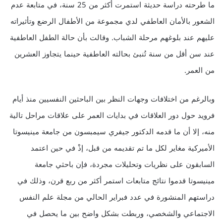
ما طرحته دراسة حديثة استمرت أكثر من 25 سنة، في متابعة عدم
الشعور بالأمان العاطفي لدي مجموعة من الأطفال الرضع وتأثيراته
عليهم عند بلوغهم مرحلة الشباب. وقالت بأن حالة الطفل العاطفية
عند سن أقل من سنة تُنبئ بحالته العاطفية حينما يتجاوز العشرين
من العمر.
وبالرغم من اختلافات وجهات النظر بين الباحثين النفسيين منذ أيام
فرويد حول دور العلاقات في بدايات العمر على علاقات مراحل تالية
منه، إلا أن ما قدمه الدكتور جيفري سيمبسون من جامعة مينيسوتا
الأميركية مغاير لكل ما تم تقديمه من قبل، إذْ في حين اعتمد
السابقون على نظريات وتحليلات مجردة، فإن باحثي جامعة
مينيسوتا قدموا نتائج متابعات استمر أكثر من ربع قرن، وذلك في
دراستهم المنشورة في عدد فبراير الحالي من مجلة علم النفس
الاجتماعي والشخصي، وربطت بشكل واضح بين ما يحصل في