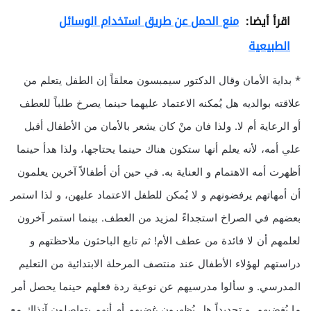
اقرأ أيضا:
منع الحمل عن طريق استخدام الوسائل
الطبيعية
* بداية الأمان وقال الدكتور سيمبسون معلقاً إن الطفل يتعلم من
علاقته بوالديه هل يُمكنه الاعتماد عليهما حينما يصرخ طلباً للعطف
أو الرعاية أم لا. ولذا فان منْ كان يشعر بالأمان من الأطفال أقبل
علي أمه، لأنه يعلم أنها ستكون هناك حينما يحتاجها، ولذا هدأ حينما
أظهرت أمه الاهتمام و العناية به. في حين أن أطفالاً آخرين يعلمون
أن أمهاتهم يرفضونهم و لا يُمكن للطفل الاعتماد عليهن، و لذا استمر
بعضهم في الصراخ استجداءً لمزيد من العطف. بينما استمر آخرون
لعلمهم أن لا فائدة من عطف الأم! ثم تابع الباحثون ملاحظتهم و
دراستهم لهؤلاء الأطفال عند منتصف المرحلة الابتدائية من التعليم
المدرسي. و سألوا مدرسيهم عن نوعية ردة فعلهم حينما يحصل أمر
ما يُغضبهم. و تحديداً هل يُظهرون غضبهم أم أنهم يتواصلون آنذاك مع