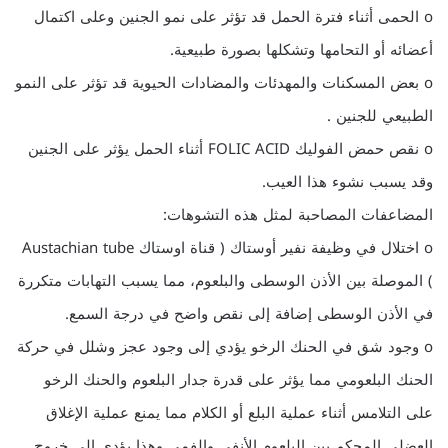
o الحمى أثناء فترة الحمل قد تؤثر على نمو الجنين وعلى اكتمال
أعضائه أو التحامها وتشكلها بصورة طبيعية.
o بعض المسكنات والمهدئات والمضادات الحيوية قد تؤثر على النمو
الطبيعي للجنين .
o نقص حمض الفوليك FOLIC ACID أثناء الحمل يؤثر على الجنين
وقد يسبب نشوء هذا العيب.
المضاعفات المصاحبة لمثل هذه التشوهات:
o اختلال في وظيفة نفير أوستاك ( قناة اوستاك Austachian tube
) الموصلة بين الأذن الوسطى والبلعوم، مما يسبب التهابات متكررة
في الأذن الوسطى إضافة إلى نقص واضح في درجة السمع.
o وجود شق في الحنك الرخو يؤدي إلى وجود عجز وشلل في حركة
الحنك البلعومي مما يؤثر على قدرة جدار البلعوم والحنك الرخو
على التلامس أثناء عملية البلع أو الكلام مما يمنع عملية الإغلاق
العضلي المحكم بين البلعوم الأنفي والفمي وهذا يؤدي إلى خروج