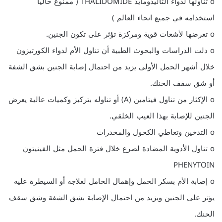
o تناولها لدواء الثاليدومايد THALIDOMIDE ( ممنوع حالياً
استخدامه في جميع انحاء العالم )
o تعرضها لأشعات قوية ومركزة تؤثر على تكون الجنين.
o دلت الدراسات والبحوث الطبية أن تناول الأم لدواء الكورتيزون
خلال أشهر الحمل الأولى يزيد من احتمال إصابة الجنين بشق الشفة
أو شق سقف الحنك.
o الإكثار من تناول فيتامين (A) أو تناوله بتركيز وكميات عالية يعرض
الجنين للإصابة بهذا العيب الخلقي.
o التدخين وتعاطي الكحول والمخدرات
o تناول الأدوية المضادة لصرع خلال فترة الحمل مثل الفينيتون
PHENYTOIN
o إصابة الأم بسكر الحمل وإهمال الحامل لعلاجه أو السيطرة عليه
يؤثر على الجنين ويزيد من احتمال الإصابة بشق الشفة وشق سقف
الحنك.