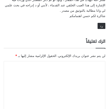
ل
ل
الإشارة إلى هذا العيب الخلقي عند القدماء ، لأنني أو د إدراجه في بحث علمي
ك
لي وانا مطالبة بالتوثيق من مصدر .
ل
شاكرة لكم حسن اهتمامكم
ا
م
رد
ع
ن
اترك تعليقاً
د
ا
ل
لن يتم نشر عنوان بريدك الإلكتروني.
الحقول الإلزامية مشار إليها بـ
*
أ
ط
ا
ف
ا
ل
ل
ت
.
ع
.
ا
ل
ل
ي
أ
س
ق