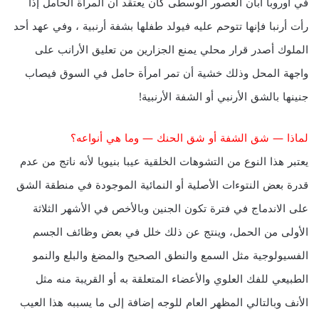
في أوروبا أبان العصور الوسطى كان يعتقد أن المرأة الحامل إذا
رأت أرنبا فإنها تتوحم عليه فيولد طفلها بشفة أرنبية ، وفي عهد أحد
الملوك أصدر قرار محلي يمنع الجزارين من تعليق الأرانب على
واجهة المحل وذلك خشية أن تمر امرأة حامل في السوق فيصاب
جنينها بالشق الأرنبي أو الشفة الأرنبية!
لماذا — شق الشفة أو شق الحنك — وما هي أنواعه؟
يعتبر هذا النوع من التشوهات الخلقية عيبا بنيويا لأنه ناتج من عدم
قدرة بعض النتوءات الأصلية أو النمائية الموجودة في منطقة الشق
على الاندماج في فترة تكون الجنين وبالأخص في الأشهر الثلاثة
الأولى من الحمل، وينتج عن ذلك خلل في بعض وظائف الجسم
الفسيولوجية مثل السمع والنطق الصحيح والمضغ والبلع والنمو
الطبيعي للفك العلوي والأعضاء المتعلقة به أو القريبة منه مثل
الأنف وبالتالي المظهر العام للوجه إضافة إلى ما يسببه هذا العيب