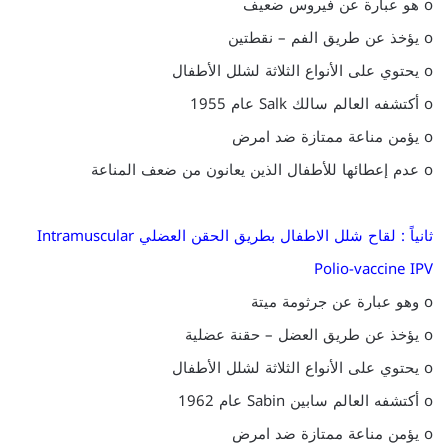
o هو عبارة عن فيروس ضعيف
o يؤخذ عن طريق الفم – نقطتين
o يحتوي على الأنواع الثلاثة لشلل الأطفال
o أكتشفه العالم سالك Salk عام 1955
o يؤمن مناعة ممتازة ضد امرض
o عدم إعطائها للأطفال الذين يعانون من ضعف المناعة
ثانياً : لقاح شلل الاطفال بطريق الحقن العضلي Intramuscular
Polio-vaccine IPV
o وهو عبارة عن جرثومة ميتة
o يؤخذ عن طريق العضل – حقنة عضلية
o يحتوي على الأنواع الثلاثة لشلل الأطفال
o أكتشفه العالم سابين Sabin عام 1962
o يؤمن مناعة ممتازة ضد امرض