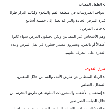
o الطفل المصاب :
تتواجد الفيروسات في منطقة الفم والبلعوم وكذلك البراز طوال
فترة المرض الحادة والتي قد تصل إلى خمسة أسابيع
o حامل المرض :
وهم الأشخاص غير المصابين ولكن يحملون المرض سواء كانوا
أطفالاً أو بالغين، ويعتبرون مصدر خطورة في نقل المرض وعدم
القدرة على التعرف عليهم.
طرق العدوى:
o الرذاذ المتطاير عن طريق الأنف والفم من خلال التنفس،
السعال، العطس
o إستعمال الأطعمة والمشروبات الملوثة عن طريق التجرثم من
خلال الذباب، الصراصير
o الاحتكاك بفضلات الإنسان الملوثة بالجرثومة، حيث يتم إفراز