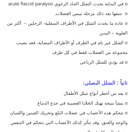
o في البداية يحدث الشلل الحاد الرخوي acute flaccid paralysis
o تتبعها بعد ذلك مرحلة تيبس العضلات.
o عادة ما يحدث الشلل في الأطراف السفلية- الرجلين – أكثر من
العلوية – اليدين
o الشلل غير تام في الطرف أو الأطراف المصابة، فقد يصيب
مجموعة من العضلات فقط في كل طرف
o قد يؤدي للشلل الرباعي
ثانياً : الشلل البصلي:
o يعد من أخطر أنواع شلل الأطفال
o ينشأ نتيجة تهتك الخلايا العصبية في جذع الدماغ
o تتحكم هذه الأعصاب في عضلات البلع وتحريك العينين واللسان
والوجه والعنق، وقد تتأثر كذلك الأعصاب التي تتحكم في التنفس