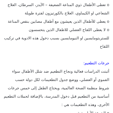
o تعطى الأطفال ذوي المناعة الضعيفة – الآيدز، السرطان، العلاج
الشعاعي او الكيماوي، العلاج بالكورتيزون لفترة طويلة
o يعطى للأطفال الذين يعيشون مع أطفال مصابين بنقص المناعة
o لا يعطى اللقاح العضلي للاطفال الذين يتحسسون
للستربتومايسين او النيومايسين بسبب دخول هذه الادوية في تركيب
اللقاح
جرعات التطعيم:
أثبتت الدراسات فعالية ونجاح التطعيم ضد شلل الأطفال سواء
الفموي أو العضلي، ووضع جدول التطعيمات لكل دولة حسب
شروط منظمة الصحة العالمية، ويحتاج الطفل إلى خمس جرعات
أساسية من التطعيم قبل دخول المدرسة، بالإضافة لحملات التطعيم
الأخرى، وهذه التطعيمات هي :