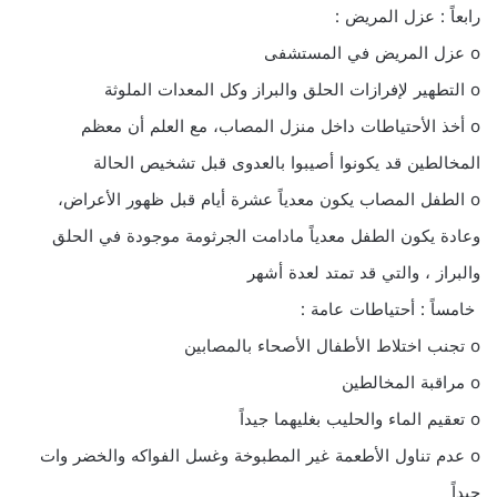
رابعاً : عزل المريض :
o عزل المريض في المستشفى
o التطهير لإفرازات الحلق والبراز وكل المعدات الملوثة
o أخذ الأحتياطات داخل منزل المصاب، مع العلم أن معظم
المخالطين قد يكونوا أصيبوا بالعدوى قبل تشخيص الحالة
o الطفل المصاب يكون معدياً عشرة أيام قبل ظهور الأعراض،
وعادة يكون الطفل معدياً مادامت الجرثومة موجودة في الحلق
والبراز ، والتي قد تمتد لعدة أشهر
خامساً : أحتياطات عامة :
o تجنب اختلاط الأطفال الأصحاء بالمصابين
o مراقبة المخالطين
o تعقيم الماء والحليب بغليهما جيداً
o عدم تناول الأطعمة غير المطبوخة وغسل الفواكه والخضر وات
جيداً