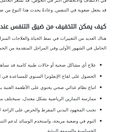
في الالتفاف والانخفاض أكثر في الحوض، قد تشعر الحامل
قد يجعل صعوبة في التنفس. وعادةً يحدث هذا النوع من ضيق التنفس بي
كيف يمكن التخفيف من ضيق التنفس عند ا
هناك العديد من التغييرات في نمط الحياة والعلاجات المنز
الحامل في الشهور الأولى وفي المراحل المتقدمة من الحمل
علاج أي مشاكل صحية أو حالات طبية كامنة قد تساه
الحصول على لقاح الإنفلونزا السنوي للمساعدة في الو
اتباع نظام غذائي صحي يحتوي على الأطعمة الغنية 
ممارسة التمارين الرياضية بشكل معتدل، سيختلف مست
تجنب المجهود البدني المفرط والحرص على الراحة لف
النوم في وضعية مريحة، واستخدم الوسائد لدعم التنفس
الحساسية والسموم البيئية.