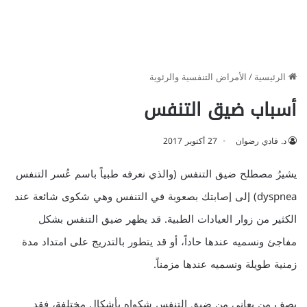
الرئيسية
/
الأمراض التنفسية والرئوية
أسباب ضيق التنفس
د. فادي رضوان
27 أكتوبر 2017
يشيرُ مصطلح ضيق التنفس (والذي نعرفه طبياً باسم عُسر التنفس
dyspnea) إلى إصابتك بصعوبة في التنفس وهي شكوى شائعة عند
الكثير من زوار العيادات الطبية. قد يظهر ضيق التنفس بشكل
مفاجئ ونسميه عندها حاداً، أو قد يتطور بالتدريج على امتداد مدة
زمنية طويلة ونسميه عندها مزمناً.
يصف من يعاني من ضيق التنفس شكواه بأشكال مختلفة، فقد