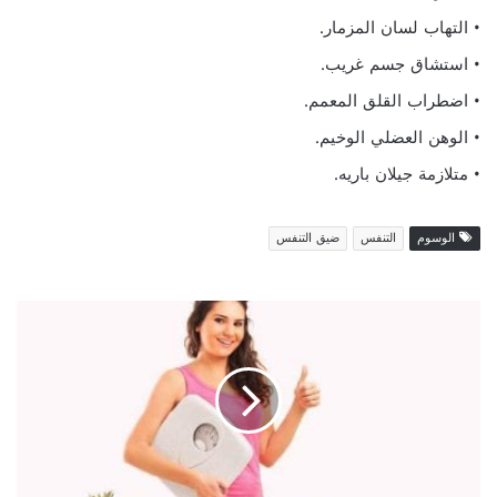
• التهاب لسان المزمار.
• استشاق جسم غريب.
• اضطراب القلق المعمم.
• الوهن العضلي الوخيم.
• متلازمة جيلان باريه.
الوسوم
التنفس
ضيق التنفس
أ
ف
ض
ل
أ
ط
ع
م