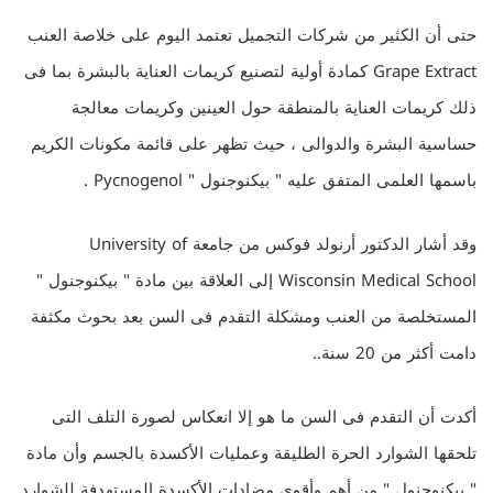
حتى أن الكثير من شركات التجميل تعتمد اليوم على خلاصة العنب
Grape Extract كمادة أولية لتصنيع كريمات العناية بالبشرة بما فى
ذلك كريمات العناية بالمنطقة حول العينين وكريمات معالجة
حساسية البشرة والدوالى ، حيث تظهر على قائمة مكونات الكريم
باسمها العلمى المتفق عليه " بيكنوجنول " Pycnogenol .
وقد أشار الدكتور أرنولد فوكس من جامعة University of
Wisconsin Medical School إلى العلاقة بين مادة " بيكنوجنول "
المستخلصة من العنب ومشكلة التقدم فى السن بعد بحوث مكثفة
دامت أكثر من 20 سنة..
أكدت أن التقدم فى السن ما هو إلا انعكاس لصورة التلف التى
تلحقها الشوارد الحرة الطليقة وعمليات الأكسدة بالجسم وأن مادة
" بيكنوجنول " من أهم وأقوى مضادات الأكسدة المستهدفة للشوارد