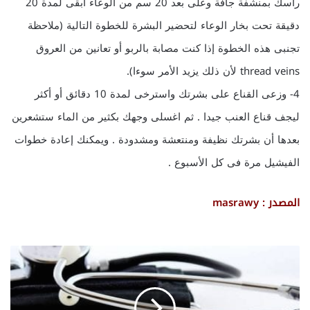
رأسك بمنشفة جافة وعلى بعد 20 سم من الوعاء ابقى لمدة 20
دقيقة تحت بخار الوعاء لتحضير البشرة للخطوة التالية (ملاحظة
تجنبى هذه الخطوة إذا كنت مصابة بالربو أو تعانين من العروق
thread veins لأن ذلك يزيد الأمر سوءا).
4- وزعى القناع على بشرتك واسترخى لمدة 10 دقائق أو أكثر
ليجف قناع العنب جيدا . ثم اغسلى وجهك بكثير من الماء ستشعرين
بعدها أن بشرتك نظيفة ومنتعشة ومشدودة . ويمكنك إعادة خطوات
الفيشيل مرة فى كل الأسبوع .
المصدر : masrawy
ا
ل
ن
و