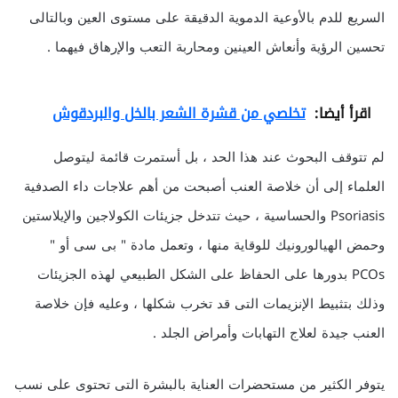
السريع للدم بالأوعية الدموية الدقيقة على مستوى العين وبالتالى
تحسين الرؤية وأنعاش العينين ومحاربة التعب والإرهاق فيهما .
اقرأ أيضا:
تخلصي من قشرة الشعر بالخل والبردقوش
لم تتوقف البحوث عند هذا الحد ، بل أستمرت قائمة ليتوصل
العلماء إلى أن خلاصة العنب أصبحت من أهم علاجات داء الصدفية
Psoriasis والحساسية ، حيث تتدخل جزيئات الكولاجين والإيلاستين
وحمض الهيالورونيك للوقاية منها ، وتعمل مادة " بى سى أو "
PCOs بدورها على الحفاظ على الشكل الطبيعي لهذه الجزيئات
وذلك بتثبيط الإنزيمات التى قد تخرب شكلها ، وعليه فإن خلاصة
العنب جيدة لعلاج التهابات وأمراض الجلد .
يتوفر الكثير من مستحضرات العناية بالبشرة التى تحتوى على نسب