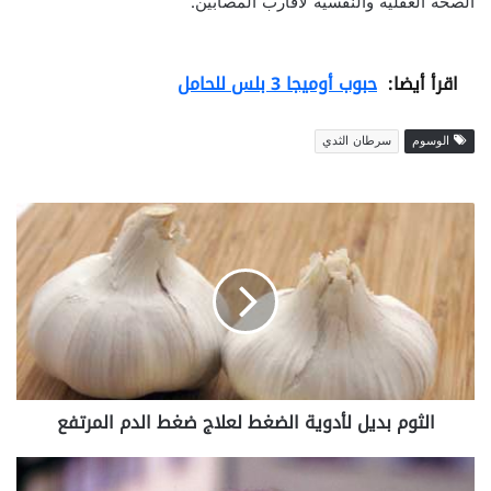
الصحة العقلية والنفسية لأقارب المصابين.
اقرأ أيضا:
حبوب أوميجا 3 بلس للحامل
الوسوم
سرطان الثدي
ا
ل
ث
و
م
ب
د
ي
ل
الثوم بديل لأدوية الضغط لعلاج ضغط الدم المرتفع
ل
أ
د
ف
و