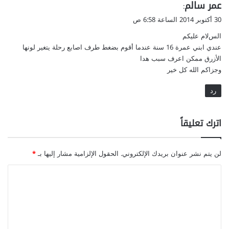
ي
عمر سالم
:
ق
30 أكتوبر 2014 الساعة 6:58 ص
و
السﻻم عليكم
ل
عندي ابني عمرة 16 سنة عندما أقوم بضغط طرف اصابع رحلة يتغير لونها
الأزرق ممكن اعرف سبب هدا
وجزاكم الله كل خير
رد
اترك تعليقاً
لن يتم نشر عنوان بريدك الإلكتروني.
الحقول الإلزامية مشار إليها بـ
*
ا
ل
ت
ع