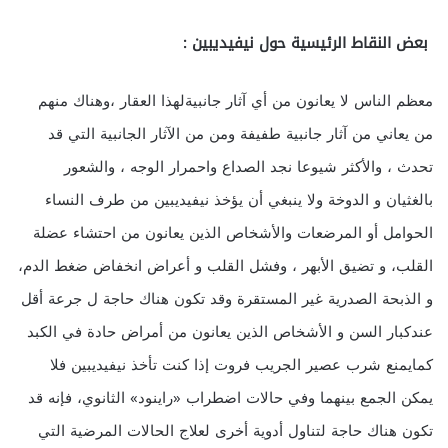
بعض النقاط الرئيسية حول نيفيديبين :
معظم الناس لا يعانون من أي آثار جانبيةلهذا العقار ،وهناك منهم
من يعاني من آثار جانبية طفيفة ومن من الآثار الجانبية التي قد
تحدث ، والأكثر شيوعا نجد الصداع واحمرار الوجه ، والشعور
بالغثيان و الدوخة ولا ينبغي أن يؤخذ نيفيديبين من طرف النساء
الحوامل أو المرضعات والأشخاص الذين يعانون من احتشاء عضلة
القلب، و تضيق الأبهر ، وفشل القلب و أعراض انخفاض ضغط الدم،
و الذبحة الصدرية غير المستقرة وقد تكون هناك حاجة ل جرعة أقل
عندكبار السن و الأشخاص الذين يعانون من أمراض حادة في الكبد
كمايمنع شرب عصير الجريب فروت إذا كنت تأخذ نيفيديبين فلا
يمكن الجمع بينهما وفي حالات اضطراب «راينود» الثانوي، فإنه قد
تكون هناك حاجة لتناول أدوية أخرى لعلاج الحالات المرضية التي