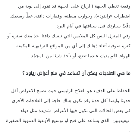
وقبعة تغطي الجبهة (الرياح على الجبهة قد تقود إلى نوبة من
اضطراب «راينود»)، وجوارب مبطنة، وقفازات دافئة. غطِّ رسغيك.
دفِّئْ سيارتك قبل سياقتها في أيام البرد.
وفي المنزل البس كل الملابس التي تبقيك دافئا. خذ معك سترة أو
كنزة صوفية أثناء ذهابك إلى أي من المواقع الترفيهية المكيفة
الهواء. احْمِ يديك عندما تضع، أو تأخذ شيئا من المجمِّد .
ما هي العلاجات يمكن أن تساعد في منع أعراض رينود ؟
الحفاظ على الدفء هو العلاج الرئيسي حيث تصبح الاعراض أقل
حدوثا وايضا أقل حدة وقد تكون هناك حاجة إلى العلاجات الأخرى
في بعض الحالات.التي تكون فيها الأعراض شديدة مثل دواء
نيفيديبين الذي يساعد على فتح او توسيع الأوعية الدموية الصغيرة
.