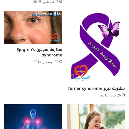
7 أغسطس 2015
i
ب
c
u
l
c
e
r
متلازمة شوغرن Sjögren’s
syndrome
23 ديسمبر 2014
متلازمة تيرنر Turner syndrome
26 يناير 2015