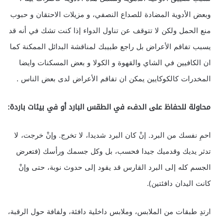
وبعض الأدوية المضادة للصداع النصفي، و مزيلات الاحتقان و حبوب
منع الحمل ولكن لا تتوقف عن تناول الدواء إذا كنت تشك في أنه قد
يسبب تفاقم الأعراض بل راجع طبيبك لمناقشة البدائل الممكنة كما
ان الكافيين في الشاي والقهوة و الكولا و بعض المسكنات وايضا
المخدرات كالكوكايين يمكن ان تفاقم الأعراض لدى بعض الناس .
محاولة للحفاظ على الدفء في الطقس البارد أو في بيئات باردة:
احمِ نفسك من البرد. إنْ كان البرد شديدا، لا تخرج. وإنْ خرجت، لا
تدثر يديك وقدميك جيدا فحسب، بل وكل جسمك ورأسك (فتعرض
الجسم كله إلى البرد القارس قد يقود إلى حدوث نوبة، حتى وإنْ
كانت اليدان دافئتين).
ارتدِ طبقات من الملابس، وملابس داخلية دافئة، ولفافة حول الرقبة،