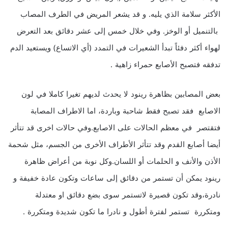
الأكثر سلامة الذي يليه. و قد يشعر المريض في الطرف المصاب
بالتنميل أو الوخز. وفي خلال خمس إلى عشر دقائق بعد التعرض
لهواء ‏أكثر دفئاً تبدأ الشعيرات في التمدد (أي الاتساع) ويستعيد الدم
تدفقه فتصبح الأصابع حمراء زاهية .
بعض المصابين بظاهرة رينود لا يحدث لديهم تغيرا كاملا في لون
الاصابع فقد تصبح فقط شاحبة وباردة، اما الاطراف المصابة
فتقتصر في معظم الحالات على الاصابع.وفي حالات اخرى قد تتأثر
أيضا أصابع القدم وقد تتأثر الأطراف الأخرى من الجسم، مثل شحمة
الأذن والأنف و الحلمات أو اللسان.وكل نوبة من أعراض ظاهرة
رينود يمكن أن تستمر من دقائق إلى ساعات وتكون عادة خفيفة و
نادرة،وقد تكون قصيرة لاتستمر سوى بضع دقائق او معتدلة
ومتكررة تستمر لفترة أطول و نادرا ما تكون شديدة ومتكررة .