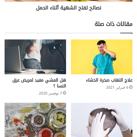
ة
ح
نصائح لفتح الشهية أثناء الحمل
ا
ا
ل
ل
ل
ش
مقالات ذات صلة
ي
ه
م
ي
ف
ة
ا
أ
و
ث
ي
ن
ة
ا
؟
ء
ا
علاج التهاب صخرة الخشاء
هل المشي مفيد لمريض عرق
ل
النسا ؟
6 فبراير 2021
ح
7 نوفمبر 2020
م
ل