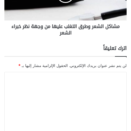
ح
ا
ص
ل
ل
ش
ي
ع
مشاكل الشعر وطرق التغلب عليها من وجهة نظر خبراء
ن
ر
ع
الشعر
و
ل
ط
ى
ر
اترك تعليقاً
ظ
ق
ه
ا
ر
ل
لن يتم نشر عنوان بريدك الإلكتروني.
الحقول الإلزامية مشار إليها بـ
*
ج
ت
م
غ
ا
ي
ل
ل
ل
ب
ت
ع
ل
ع
ي
ل
ه
ا
ي
م
ق
ن