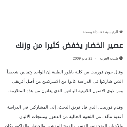
الرئيسية
/
غــذاء وصحة
عصير الخضار يخفض كثيرا من وزنك
طبيب العرب
23 مايو 2009
وقال جون فورييت من كلية بايلور الطبية إن الواحد وثمانين شخصاً
الذين شاركوا في الدراسة كانوا من الاميركيين من أصل أفريقي
ومن ذوي الاصول اللاتينية البالغين الذي يعانون من هذه المتلازمة.
وقدم فورييت، الذي قاد فريق البحث، إلى المشاركين في الدراسة
أغذية تتألف من اللحوم الخالية من الدهون ومنتجات الالبان
والاجبان المنخفضة الدسم والقمح المقشور والخضار والفاكهة وكان