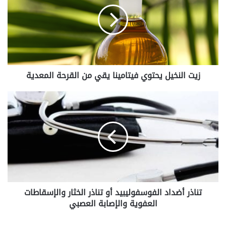
ت
ا
ل
ن
خ
ي
ل
زيت النخيل يحتوي فيتامينا يقي من القرحة المعدية
ي
ح
ت
ت
و
ن
ي
ا
ف
ذ
ي
ر
ت
أ
ا
ض
م
د
ي
ا
تناذر أضداد الفوسفوليبيد أو تناذر الخثار والإسقاطات
ن
د
ا
العفوية والإصابة العصبي
ا
ي
ل
ق
ف