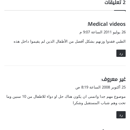
‫2 تعليقات
ي
و
م
س
ن
ف
ا
ي
Medical videos
و
:
ل
ل
ق
26 يوليو 2011 الساعة 9:07 م
ق
ي
و
ر
ب
الطبي فقدوا وزنهم بشكل أفضل من الأطفال الذين لم يقيموا داخل هذه
ل
ح
ي
ة
رد
د
ا
أ
ل
و
م
ت
ع
ن
ي
غير معروف
:
د
ا
ق
25 أكتوبر 2008 الساعة 8:19 ص
ي
ذ
و
ة
ر
موصوع مهم جدا واتمنى ان يكون هناك حل او دواء للاطفال من 10 سنين وما
ل
ا
تحت وهم شباب المستقبل وشكرا
ل
خ
رد
ث
ا