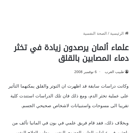
الرئيسية
/
الصحة النفسية
علماء ألمان يرصدون زيادة في تخثر
دماء المصابين بالقلق
طبيب العرب
6 نوفمبر 2008
وكانت دراسات سابقة قد اظهرت ان التوتر والقلق يمكنهما التأثير
على عملية تخثر الدم، ومع ذلك فان تلك الدراسات استندت كلية
تقريبا الى مسوحات واستبيانات لاشخاص صحيحي الجسم.
وبخلاف ذلك، فقد قام فريق علمي في بون في المانيا تألف من
باحثين في عيادات الطب العضوي النفسي وطب العلاج النفسي،