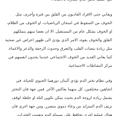
ويعاني حتى الافراد العاديون من القلق بين فترة وأخرى، مثل
الخوف من السقوط في امتحان الرياضيات، او الخوف من الظلام،
او الخوف بشكل عام من المستقبل. الا ان بعضا منهم يتملكهم
القلق والخوف بقوة، الامر الذي يؤدي الى ظهور اعراض غير صحية
مثل زيادة نبضات القلب والتعرق وحدوث الرجفة والذعر والاغماء.
كما يعاني العديد من الخوف الاجتماعي عندما يجدون انفسهم في
مركز النشاطات الاجتماعية.
وفي نظام تخثر الدم تؤدي آليتان دورهما الحيوي للحياة، في
اتجاهين مختلفين، كل منهما يعاكس الآخر. فمن جهة فان التخثر
يشمل زيادة لزوجة الدم بحيث يمكن تكوين كتلة او جلطة لوقف
نزيف الدم المتزايد من وعاء دموي متضرر. ومن جهة اخرى فان
هناك عملية اخرى تحافظ على سيولة الدم وتفتيت الخثرات.