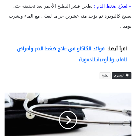
– لعلاج ضغط الدم :
يطحن قشر البطيخ الأحمر بعد تجفيفه حتى
يصبح كالبودرة ثم يؤخذ منه عشرين جراما ليغلى مع الماء ويشرب
يوميا .
اقرأ أيضا:
فوائد الكاكاو فى علاج ضغط الدم وأمراض
القلب والأوعية الدموية
الوسوم
بطيخ
ط
ر
ي
ق
ة
ج
د