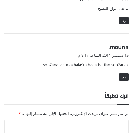
ك
و
ما هى انواع البطيخ
خ
ل
ص
رد
و
ص
ا
ف
ي
mouna
ى
:
ا
ق
15 سبتمبر 2011 الساعة 9:17 م
ل
و
ش
sob7ana lah makhala9ta hada batilan sob7anak
ل
ت
رد
ا
ء
اترك تعليقاً
لن يتم نشر عنوان بريدك الإلكتروني.
الحقول الإلزامية مشار إليها بـ
*
ا