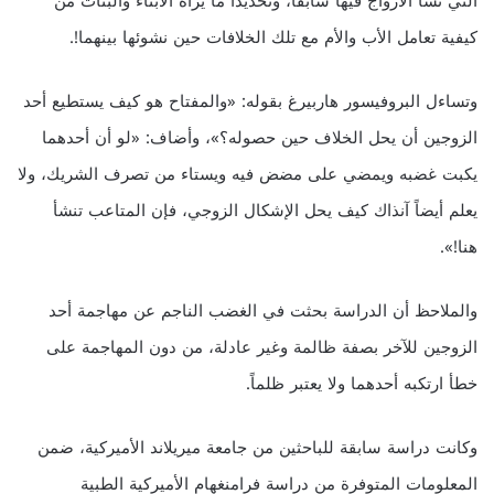
التي نشأ الأزواج فيها سابقاً، وتحديداً ما يراه الأبناء والبنات من
كيفية تعامل الأب والأم مع تلك الخلافات حين نشوئها بينهما!.
وتساءل البروفيسور هاربيرغ بقوله: «والمفتاح هو كيف يستطيع أحد
الزوجين أن يحل الخلاف حين حصوله؟»، وأضاف: «لو أن أحدهما
يكبت غضبه ويمضي على مضض فيه ويستاء من تصرف الشريك، ولا
يعلم أيضاً آنذاك كيف يحل الإشكال الزوجي، فإن المتاعب تنشأ
هنا!».
والملاحظ أن الدراسة بحثت في الغضب الناجم عن مهاجمة أحد
الزوجين للآخر بصفة ظالمة وغير عادلة، من دون المهاجمة على
خطأ ارتكبه أحدهما ولا يعتبر ظلماً.
وكانت دراسة سابقة للباحثين من جامعة ميريلاند الأميركية، ضمن
المعلومات المتوفرة من دراسة فرامنغهام الأميركية الطبية