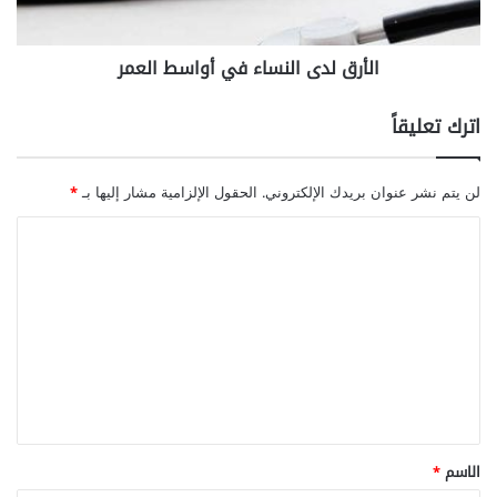
ك
ى
ي
ا
الأرق لدى النساء في أواسط العمر
ه
ل
ن
س
اترك تعليقاً
ا
ء
ف
لن يتم نشر عنوان بريدك الإلكتروني.
الحقول الإلزامية مشار إليها بـ
*
ي
أ
ا
و
ل
ا
ت
س
ط
ع
ا
ل
ل
ع
ي
م
ق
ر
*
الاسم
*