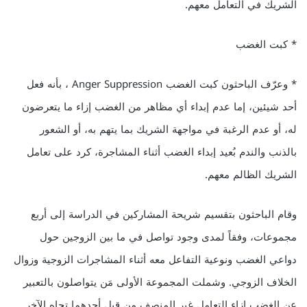
الشريك في التعامل معهم.
* كبت الغضب
* وعرّف الباحثون كبت الغضب Anger Suppression ، بأنه فعل
أحد شيئين، إما عدم إبداء أي مظاهر من الغضب إزاء ما يتعرضون
له، أو عدم الرغبة في مواجهة الشريك بما يتهم به، أو الشعور
بالذنب والندم بُعيد إبداء الغضب أثناء المشاجرة، كرد على تعامل
الشريك الظالم معهم.
وقام الباحثون بتقسيم شريحة المشاركين في الدراسة إلى أربع
مجموعات، وفقاً لمدى وجود تواصل في ما بين الزوجين حول
دواعي الغضب ونوعية التفاعل معه أثناء المشاجرات الزوجية وزوال
الخلاف الزوجي. وشملت المجموعة الأولى مَن يتواصلون بالتعبير
عن الغضب إزاء التعامل غير المنصف من قِبل أحدهما تجاه الآخر.