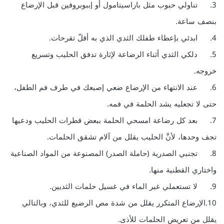
3. تناولي حبوب مثل باراسيتامول أو إببوبروفين قبل الإرضاع
بنصف ساعة.
4. ابدئي بإعطاء طفلك الثدي الذي به أقلّ تقرحات.
5. دلكي الثدي أثناء الرضاعة لإثارة تدفق الحليب وتسريع
خروجه.
6. عند الانتهاء من الإرضاع ضعي إصبعك في طرف فم الطفل،
حتى لا تجعليه يشد الحلمة في فمه.
7. بعد كل رضاعة امسحي الحلمة ببعض قطرات الحليب ودعيها
تجف وحدها، لأنَّ الحليب يقلل من آلام تشقق الحلمات.
8. تجنبي الصدرية (حاملة الصدر) المصنوعة من المواد الصناعية
واختاري القطنية منها.
9. لا تستعملي غير الماء في غسيل حلمات الثديين.
10.الإرضاع المتكرر يقلل من شدة مص الرضيع للثدي، وبالتالي
يقلل من تعريض الحلمات للأذى.