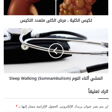
ك
ل
ي
تكيس الكلية ، مرض الكلى متعدد التكيس
ة
،
م
ا
ر
ل
ض
م
ا
ش
ل
ي
ك
أ
ل
ث
ى
ن
م
ا
المشي أثناء النوم (Sleep Walking (Somnambulism
ت
ء
ع
ا
د
ل
اترك تعليقاً
د
ن
ا
و
ل
م
لن يتم نشر عنوان بريدك الإلكتروني.
الحقول الإلزامية مشار إليها بـ
*
ت
(