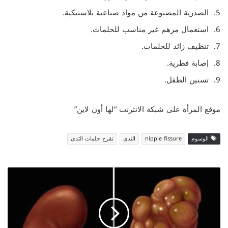
5. الصدرية المصنوعة من مواد صناعية بلاستيكية.
6. استعمال مرهم غير مناسب للحلمات.
7. تنظيف زائد للحلمات.
8. إصابة فطرية.
9. تسنين الطفل.
موقع المرأة على شبكة الانترنت “لها أون لاين”
الوسوم
nipple fissure
الثدى
تقرح حلمات الثدى
ت
ك
ي
س
ا
ل