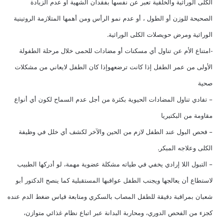
الكلى الوراثية والخلقية تعبر عن نفسها بفقدان الشهية أو عدم الزيادة
الصحيحة للوزن أو الطول ، أو عدم نمو الرأس ومن أهمها المتلازمة الروتينية
الوراثية ومرض حويصلات الكلى الوراثية.
-امتناع الأم عن تناول أي مسكنات أو مضادات للحمى خلال مرحلة الطفولة
الأولى من عمر الطفل إذا كانت ترضعهوإذا كان الطفل لايعاني من مشكلات
صحية
– تفادي تناول المضادات الحيوية بكثرة من أجل عدم السماح لكون أي أنواع
مقاومة من البكتيريا
– فحص البول عند الطفل لازم من الحين والآخر لكشف أي خلل في وظيفة
الكلى وعلاجه المبكر.
– التبول اللا إرادي يخفي في طياته مشكلة عضوية مهمة، لو أدركها الطبيب
لاستطاع أن يعالجها ويجنب الطفل عواقبها المستقبلية كما ينصح الدكتور أبو
شعبان بمراقبة دقيقة للطفل المصاب بالسكري ومتابعة قياس ضغط الدم عنده
كجزء من الفحص الدوري، ومحاربة البدانة عبر اتباع نظام غذائي متوازن،