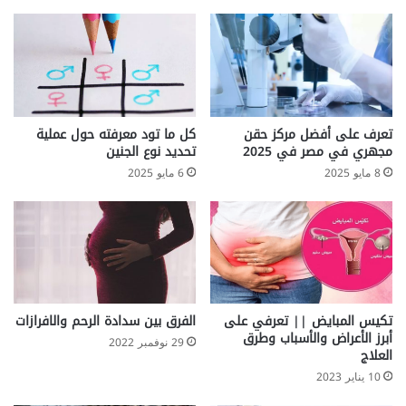
ا
أ
ث
ن
ا
ء
ا
تعرف على أفضل مركز حقن
كل ما تود معرفته حول عملية
ل
مجهري في مصر في 2025
تحديد نوع الجنين
ح
8 مايو 2025
6 مايو 2025
م
ل
ل
ت
ز
ي
د
م
تكيس المبايض || تعرفي على
الفرق بين سدادة الرحم والافرازات
أبرز الأعراض والأسباب وطرق
ن
29 نوفمبر 2022
العلاج
ذ
ك
10 يناير 2023
ا