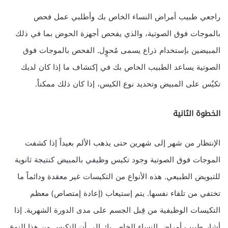
راجعي طبيب أمراض النساء الخاص بك وأطلبي عمل فحص
بالموجات فوق الصوتية، والذي يفحص أجهزة الحوض بما في ذلك
المبيضين بإستخدام ذراع يسمى مُحوٍل. الفحص بالموجات فوق
الصوتية يساعد الطبيب الخاص بك في إكتشاف ما إذا كان لديك
تكيٌس على المبيض وتحديد نوع الكيس، إذا كان ذلك ممكناً.
الخطوة الثانية
الإنتظار من شهر إلى شهرين حتى يذهب الألم بعيداً إذا كشفت
الموجات فوق الصوتية وجود تكيس وظيفي بالمبيض كنتيجة ثانوية
للتبويض الطبيعي. هذه الأنواع من التكيسات غير معقدة ودائماً ما
تختفي من تلقاء نفسها. يتم إستيعاب (إعادة إمتصاص) معظم
التكيسات الوظيفية من قِبل الجسم على مدى الدورة الشهرية. إذا
أشار طبيب أمراض النساء الخاص بك إلى أن التكيس من هذا النوع