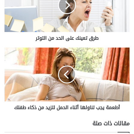
ت
ع
ي
ن
ك
ع
طرق تعينك على الحد من التوتر
ل
ى
ا
أ
ل
ط
ح
ع
د
م
م
ة
ن
ي
ا
ج
ل
ب
ت
ت
أطعمة يجب تناولها أثناء الحمل لتزيد من ذكاء طفلك
و
ن
ت
ا
ر
و
مقالات ذات صلة
ل
ه