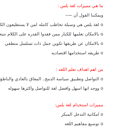
ما هي مميزات لغة بلس :
ويمكننا القول أن —–
o لغة بلس هي وسيلة تخاطب كامله لمن لا يستطيعون الكلام
o بالامكان تعلمها للكبار ممن فقدوا القدره على الكلام نتيجه حوادث
o بالامكان عن طريقها تكوين جمل ذات تسلسل منطقي
o طريقه استخدامها اقتصاديه
من اهم اهداف تعلم اللغه :
o التواصل وتطبيق سياسة الدمج.. المعاق بالعادي والناطق بغير الناطق
o ووجد انها اسهل وافضل لغة للتواصل واكثرها سهوله
مميزات استخدام لغة بلس:
o امكانية التدخل المبكر
o توسيع مفاهيم اللغه