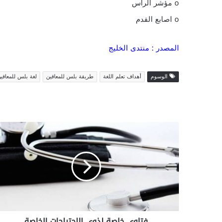
o مؤشر الراس
o اصابع القدم
المصدر : منتدى الخليج
الوسوم
أهداف تعلم اللغة
طريقة بلس للمعاقين
لغة بلس للمعاقي
ف
ت
ا
و
ى
خ
ا
ص
ة
فتاوى خاصة لذوى الاحتياجات الخاصة
ل