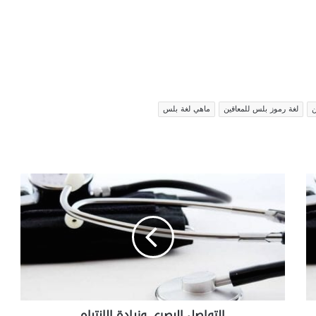
ن
لغة رموز بلس للمعاقين
ماهي لغة بلس
ا
ل
ت
و
ا
ص
ل
ا
ل
التواصل البصري وزيادة الإنتباه
ب