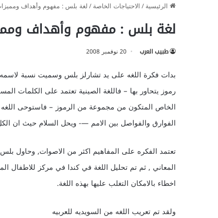
الرئيسية
/
الاحتياجات الخاصة
/
لغة بلس : مفهوم وأهداف ومميزا
لغة بلس : مفهوم وأهداف وممي
طبيب العرب
20 نوفمبر 2008
بدات فكرة اللغه على يد تشارلز بلس وسميت نسبة لاسمه
رموز يتحاور بها – فاللغة الصينية تعتمد على الكلمات ال
الخاص المتكون من مجموعة من الرموز – فاستوحى اللغ
الفوارق والفواصل بين الامم —- ويحل السلام حيث ان الكل 
تعتمد الفكره على المفاهيم اكثر من الاصوات, وحاول بلس
المعاني , ثم تم تحليل اللغة في كندا في مركز للاطفال المش
اخطاء بالامكان التغلب عليها بهذه اللغة.
ولقد تم تعريب اللغه من السويديه للعربيه