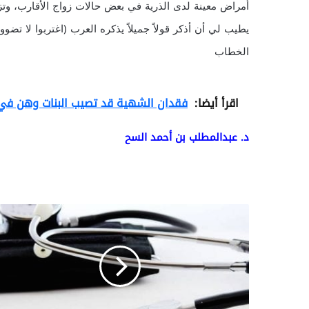
أمراض معينة لدى الذرية في بعض حالات زواج الأقارب، وتزدا
يطيب لي أن أذكر قولاً جميلاً يذكره العرب (اغتربوا لا تضو
الخطاب
اقرأ أيضا:
فقدان الشهية قد تصيب البنات وهن في ا
د. عبدالمطلب بن أحمد السح
م
ع
ل
و
م
ا
ت