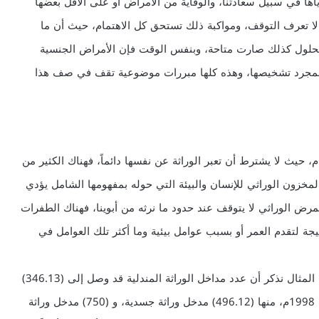
اها في سبيل سعادتنا، والوقاية من الأمراض أو على الأقل بعضها
لا تعرف التوقف، ومواكبة ذلك تستحق كل الاهتمام، حيث أن ما
الحلول كذلك صارت متاحة، وبنفس الوقت فإن الأمراض الجنسية
ة بمجرد تشخيصها، وهذه كلها مبررات موضوعية تقف في صف هذا
ام، حيث لا يشترط أن تعبر الوراثة عن نفسها دائماً، فهناك الكثير من
المخزون الوراثي للإنسان والبيئة التي حوله بمفهومها الشامل يؤدي
لمرض الوراثي لا يتوقف عند حدود ما نرثه من أبوينا، فهناك الطفرات
جة لتقدم العمر أو بسبب عوامل بيئية وما أكثر تلك العوامل في
إن الحالات الوراثية كثيرة، وهي بتزايد مستمر، وعلى سبيل المثال نذكر أن عدد مداخل الوراثة المندلية قد وصل إلى (346.13)
حتى تاريخ 7-2-2002م بعد أن كان (000.10) في نهاية عام 1998م، منها (496.12) مدخل وراثة جسدية، و (750) مدخل وراثة