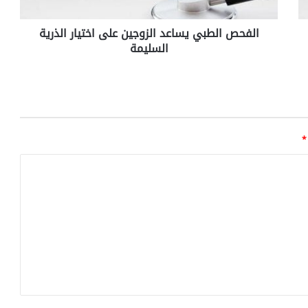
ط
ب
الفحص الطبي يساعد الزوجين على اختيار الذرية
ي
السليمة
ي
س
ا
ع
د
ا
ل
*
ز
و
ج
ي
ن
ع
ل
ى
ا
خ
ت
ي