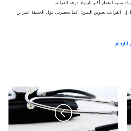
د نسبة الخطر أكثر بازدياد درجة القرابة.
وا، إن القرائب يضوين البنين)، كما يحضرني قول الخليفة عمر بن
لارحام
ا
ل
ف
ح
ص
ا
ل