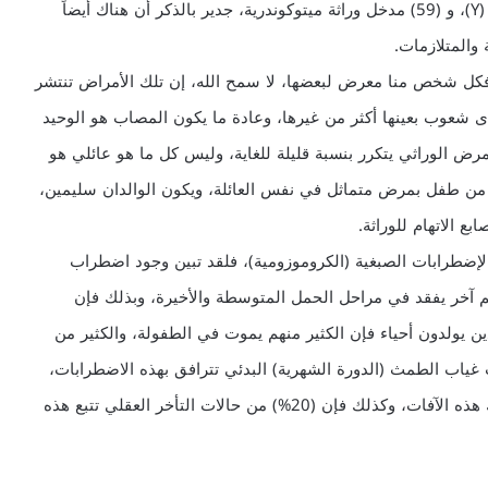
مرتبطة بالصبغي (X)، و (40) مدخل وراثة مرتبطة بالصبغي (Y)، و (59) مدخل وراثة ميتوكوندرية، جدير بالذكر أن هناك أيضاً
 والمتلازمات.
فكل شخص منا معرض لبعضها، لا سمح الله، إن تلك الأمراض تنتشر
دى شعوب بعينها أكثر من غيرها، وعادة ما يكون المصاب هو الوحيد
رض الوراثي يتكرر بنسبة قليلة للغاية، وليس كل ما هو عائلي هو
ثر من طفل بمرض متماثل في نفس العائلة، ويكون الوالدان سليمين،
ع الاتهام للوراثة.
الإضطرابات الصبغية (الكروموزومية)، فلقد تبين وجود اضطراب
اكرة، وقسم آخر يفقد في مراحل الحمل المتوسطة والأخيرة، وبذلك فإن
لذين يولدون أحياء فإن الكثير منهم يموت في الطفولة، والكثير من
ياة لا ينجب، حيث أن (50%) من حالات غياب الطمث (الدورة الشهرية) البدئي تترافق بهذه الاضطرابات،
كما أن (10%) من الذكور المصابين بالعقم يكون سبب ذلك هذه الآفات، وكذلك فإن (20%) من حالات التأخر العقلي تتبع هذه