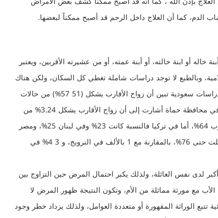
ق العلاج بإذن الله ، كما أنه قد أصبح ممكناً كشف بعض الأمراض
اب الدم، كما أن العلاج داخل الرحم قد أصبح ممكناً لبعضها.
خاله أو ابنة خالته، أو أبنة عمته، أو من عشيرته الأقربين، ويعتبر
سلامية، وبالطبع لا توجد دراسات شاملة تغطي كل السكان، ولكن هناك
دراسات يؤخذ بها وتمثل شرائح واسعة من المجتمع، ففي دراسات سعودية تبين أن زواج الأقارب يشكل (51 57%) من حالات
الزواج، أما في سوريا فإن دراستي الخاصة التي قمت بها في محافظة حماة أشارت إلى أن زواج الأقارب يشكل 3.24% من
حالات الزواج وفي شمال الأردن وصلت النسبة إلى ما يقارب 64%، أما في تركيا فالنسبة كانت 23% وفي لبنان 25%، ومصر
29% والسودان 63%، وفي بعض الدراسات الباكستانية وصلت حتى 76%، بالمقارنة مع 1 بالألف في النرويج، و 3 4% في
كبر لدى نفس العائلة، ولذلك يكبر احتمال المرض حين التزاوج بين
لأب مع مورثة مماثلة من الأم، وتكون النتيجة ظهور المرض لا
ية تتبع الوراثة المقهورة أو متعددة العوامل، ولذلك يزداد خطر وجود