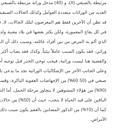
العديد من الوراثات متعددة العوامل وكذلك الحالات الصبغية
قد تظن أن الآخرين فقط هم المعرضون لتلك الحالات، لا، 
في كل بقاع المعمورة، ولكن يكثر بعضها في بلاد معينة ول
الذي ألم به المرض من بين أفراد عائلته، وسبب ذلك أن الم
وراثي، فقد يكون السبب عاملاً بيئياً، وكذك فقد يصاب أك
والقضية هنا ليست وراثية، فيجب توخي الحذر قبل توجيه أصاب
وعلى الجانب الآخر من الإشكاليات الوراثية نجد ما يدعى ب
صبغي في (50 60%) من الإجهاضات العفوية الب
(90%) من هؤلاء المشوهين لا يتجاوز مرحلة الحمل، أما ا
الباقين على قيد الح
الأمراض.