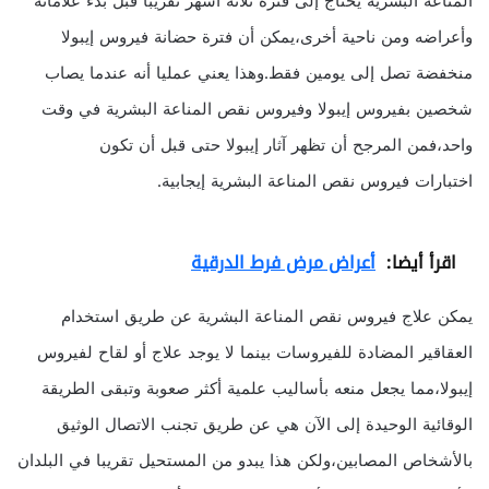
المناعة البشرية يحتاج إلى فترة ثلاثة أشهر تقريبا قبل بدء علاماته
وأعراضه ومن ناحية أخرى،يمكن أن فترة حضانة فيروس إيبولا
منخفضة تصل إلى يومين فقط.وهذا يعني عمليا أنه عندما يصاب
شخصين بفيروس إيبولا وفيروس نقص المناعة البشرية في وقت
واحد،فمن المرجح أن تظهر آثار إيبولا حتى قبل أن تكون
اختبارات فيروس نقص المناعة البشرية إيجابية.
اقرأ أيضا:
أعراض مرض فرط الدرقية
يمكن علاج فيروس نقص المناعة البشرية عن طريق استخدام
العقاقير المضادة للفيروسات بينما لا يوجد علاج أو لقاح لفيروس
إيبولا،مما يجعل منعه بأساليب علمية أكثر صعوبة وتبقى الطريقة
الوقائية الوحيدة إلى الآن هي عن طريق تجنب الاتصال الوثيق
بالأشخاص المصابين،ولكن هذا يبدو من المستحيل تقريبا في البلدان