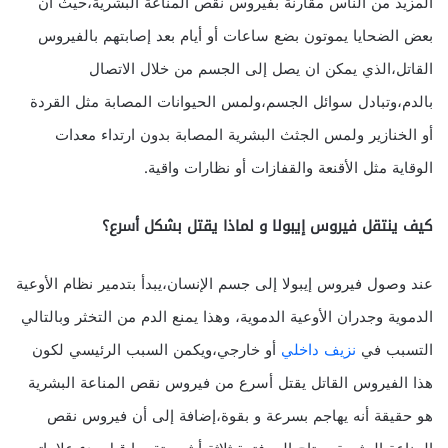
المزيد من الناس مقارنة بفيروس نقص المناعة البشرية،حيث أن
بعض الضحايا يموتون بضع ساعات أو أيام بعد إصابتهم بالفيروس
القاتل،الذي يمكن ان يصل إلى الجسم من خلال الاتصال
بالدم،وتبادل سوائل الجسم،ولمس الحيوانات المصابة مثل القردة
أو الخنازير ولمس الجثث البشرية المصابة بدون ارتداء معدات
الوقاية مثل الأقنعة والقفازات أو نظارات واقية.
كيف ينتقل فيروس إيبولا و لماذا يقتل بشكل أسرع؟
عند وصول فيروس إيبولا إلى جسم الإنسان،يبدأ بتدمير نظام الأوعية
الدموية وجدران الأوعية الدموية، وهذا يمنع الدم من التخثر وبالتالي
التسبب في
نزيف داخلي
أو خارجي،ويكمن السبب الرئيسي لكون
هذا الفيروس القاتل يقتل أسرع من فيروس نقص المناعة البشرية
هو حقيقة أنه يهاجم بسرعة و بقوة،إضافة إلى أن فيروس نقص