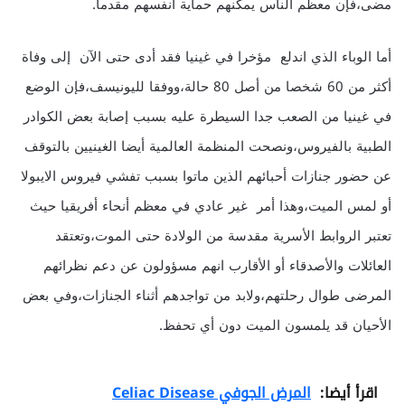
مضى،فإن معظم الناس يمكنهم حماية أنفسهم مقدما.
أما الوباء الذي اندلع مؤخرا في غينيا فقد أدى حتى الآن إلى وفاة
أكثر من 60 شخصا من أصل 80 حالة،ووفقا لليونيسف،فإن الوضع
في غينيا من الصعب جدا السيطرة عليه بسبب إصابة بعض الكوادر
الطبية بالفيروس،ونصحت المنظمة العالمية أيضا الغينيين بالتوقف
عن حضور جنازات أحبائهم الذين ماتوا بسبب تفشي فيروس الايبولا
أو لمس الميت،وهذا أمر غير عادي في معظم أنحاء أفريقيا حيث
تعتبر الروابط الأسرية مقدسة من الولادة حتى الموت،وتعتقد
العائلات والأصدقاء أو الأقارب انهم مسؤولون عن دعم نظرائهم
المرضى طوال رحلتهم،ولابد من تواجدهم أثناء الجنازات،وفي بعض
الأحيان قد يلمسون الميت دون أي تحفظ.
اقرأ أيضا:
المرض الجوفي Celiac Disease