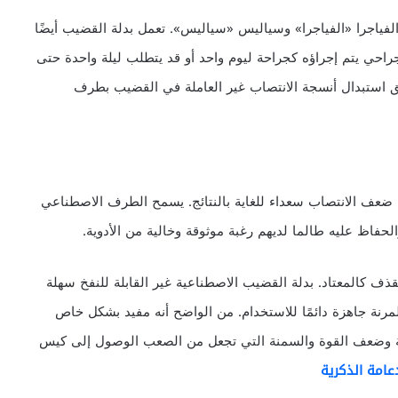
فياجرا «الفياجرا» وسياليس «سياليس». تعمل بدلة القضيب أيضًا
احي يتم إجراؤه كجراحة ليوم واحد أو قد يتطلب ليلة واحدة حتى
ق استبدال أنسجة الانتصاب غير العاملة في القضيب بطرف
 ضعف الانتصاب سعداء للغاية بالنتائج. يسمح الطرف الاصطناعي
اظ عليه طالما لديهم رغبة موثوقة وخالية من الأدوية.
ف كالمعتاد. بدلة القضيب الاصطناعية غير القابلة للنفخ سهلة
لمرنة جاهزة دائمًا للاستخدام. من الواضح أنه مفيد بشكل خاص
بية وضعف القوة والسمنة التي تجعل من الصعب الوصول إلى كيس
عامة الذكرية