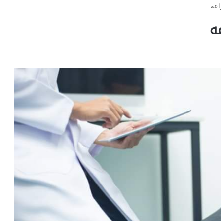
اعه
ه