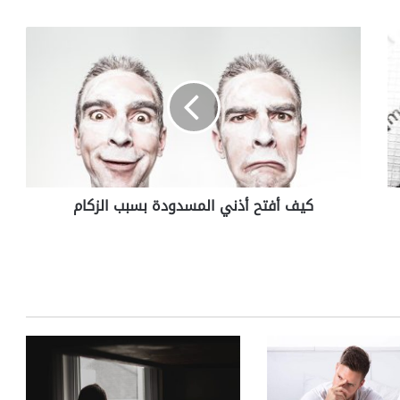
كيف
أفتح
أذني
المسدودة
بسبب
الزكام
كيف أفتح أذني المسدودة بسبب الزكام