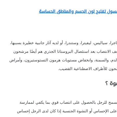
سول تفتيح لون الجسم والمناطق الحساسة
ا، سياليس، ليفيترا، وستندرا، أو لديه آثار جانبية خطيرة بسببها،
 الانتصاب بعد استئصال البروستاتا الجذري هم أيضًا مرشحون
الدم، والسمنة، وانخفاض مستويات هرمون التستوستيرون، وأمراض
رشحون للأطراف الاصطناعية القضيب.
شوة ؟
سمح للرجل بالحصول على انتصاب قوي بما يكفي لممارسة
على الإحساس أو النشوة الجنسية إذا كان لدى الرجل إحساس