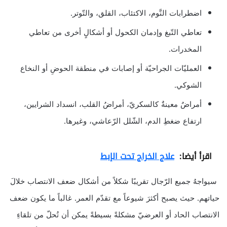
اضطرابات النَّوم، الاكتئاب، القلق، والتّوتر.
تعاطي التّبغ وإدمان الكحول أو أشكالٍ أخرى من تعاطي
المخدرات.
العمليّات الجراحيّة أو إصابات في منطقة الحوضِ أو النخاع
الشوكي.
أمراضٌ معينةٌ كالسكريّ، أمراضُ القلب، انسداد الشرايين،
ارتفاع ضغطِ الدم، الشّلل الرّعاشي، وغيرها.
اقرأ أيضا:
علاج الخراج تحت الإبط
سيواجهُ جميع الرّجال تقريبًا شكلاً من أشكال ضعف الانتصاب خلالَ
حياتهم. حيث يصبح أكثرَ شيوعاً مع تقدّم العمر. غالباً ما يكون ضعف
الانتصاب الحاد أو العرضيّ مشكلةً بسيطةً يمكن أن تُحلّ من تلقاءِ