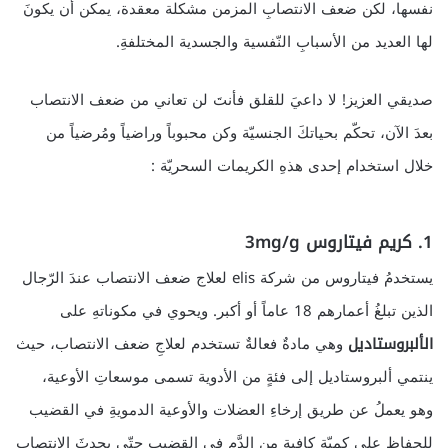
نفسها، لكن ضعف الانتصابِ المزمن مشكلة معقدة، يمكن أن يكونَ
لها العديد من الأسبابِ النّفسية والجسدية المختلفةِ.
صديقي العزيز! لا داعيَ للقلق فأنتَ لن تعاني من ضعف الانتصاب
بعدَ الآن، تحكّم بحياتكَ الجنسيّة وكن محبوباً وراضياً ومُرضياً من
خلال استخدام إحدى هذهِ الكريمات السحريّة :
1. كريم فيتاروس 3mg/g
يستخدمُ فيتاروس من شركة elis لعلاج ضعف الانتصاب عندَ الرّجال
الذين تبلغُ أعمارهم 18 عاماً أو أكبر. ويحوي في مكوناتهِ على
الألبروستاديل
وهي مادةٌ فعالةٌ تستخدم لعلاجِ ضعف الانتصاب، حيث
ينتمي ألبروستاديل إلى فئةٍ من الأدوية تسمى موسعاتِ الأوعية،
وهو يعملُ عن طريق إرخاءِ العضلات والأوعية الدمويةِ في القضيب
للحفاظِ على كميّة كافيةٍ من الدَّم في القضيب حتّى يحدثَ الانتصاب