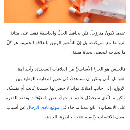
عندما تكونُ متزوّجاً، فلن يحافظَ الحبُّ والعاطفةُ فقط على متانةِ
الروابط مع شريكتك، بل إنّ الشُّعور الوثيق بالعلاقةِ الحميمة هو كلّ
ما تحتاجه لتحضى بحياة هنيئة.
فالجنس هو الجزءُ الأساسيُّ من العلاقاتِ السعيدةِ، وأحد أهمّ
العوامل الّتي يمكن أن تساعدكَ في تعزيزِ التقارب الوطيد بين
الأزواج، إلى جانبِ امتلاك فوائد لا حصرَ لها جسدية كانت أم نفسيّة.
ولكن ما الّذي سيحصُل عندما تواجهكَ بعض المعوّقات وتفقد القدرة
على الانتصاب؟ تابع معنا ما جاء في
موقع نادي الرجال
عن أسباب
ضعف الانتصاب وكيفيةِ علاجه بالطرق الحديثة.