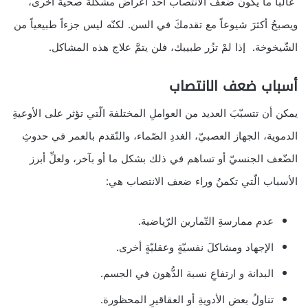
غالباً ما يكون ضعف الانتصاب أحدَ أعراض مشكلة صحيّةً أخرى،
ويصبحُ أكثرَ شيوعاً مع تقدمكَ في السن. لكنّه ليس جزءاً طبيعياً من
الشّيخوخة. إذا لمْ تزُر طبيبك، فلن يتمَّ علاج هذه المشاكل.
أسباب ضعف الانتصاب
يمكن أن تتسبّبَ العديد من العواملِ المختلفة الّتي تؤثر على الأوعيةِ
الدموية، الجهاز العصبيّ، الغددِ الصّماء، والتّقدم بالعمر في حدوثِ
الضّعف الجنسيّ أو تساهم في ذلك بشكل ما أو بآخر، ولعلِّ أبرز
الأسباب الّتي تكمنُ وراء ضعف الانتصاب هي:
عدم ممارسةِ التّمارين الرّياضية.
الإجهاد ومشاكلَ نفسيّةٍ وعقليّةٍ أخرى.
البدانة و ارتفاعِ نسبة الدُّهون في الجسم.
تناولُ بعض الأدويةِ أو العقاقيرِ المحظورة.