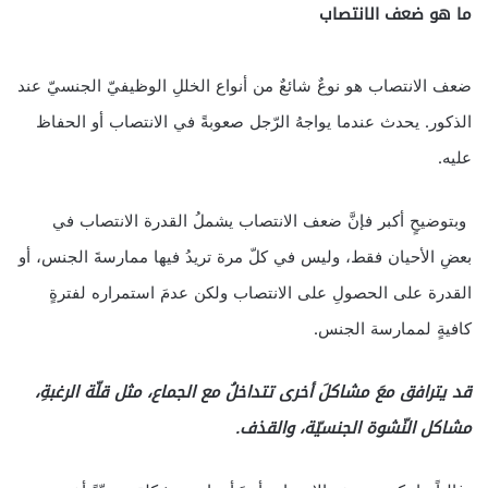
ما هو ضعف الانتصاب
ضعف الانتصاب هو نوعٌ شائعٌ من أنواع الخللِ الوظيفيّ الجنسيّ عند
الذكور. يحدث عندما يواجهُ الرّجل صعوبةً في الانتصاب أو الحفاظ
عليه.
وبتوضيحٍ أكبر فإنَّ ضعف الانتصاب يشملُ القدرة الانتصاب في
بعضِ الأحيان فقط، وليس في كلّ مرة تريدُ فيها ممارسةَ الجنس، أو
القدرة على الحصولِ على الانتصاب ولكن عدمَ استمراره لفترةٍ
كافيةٍ لممارسة الجنس.
قد يترافق معَ مشاكلَ أخرى تتداخلُ مع الجماع، مثل قلّة الرغبةِ،
مشاكل النّشوة الجنسيّة، والقذف.