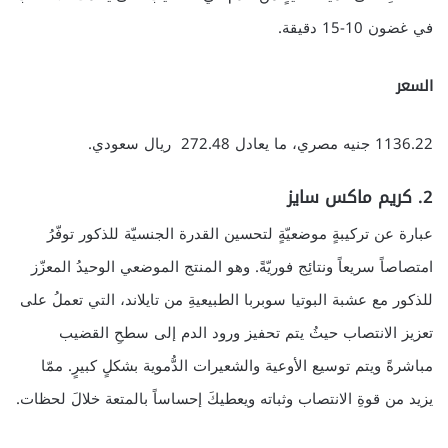
في غضون 10-15 دقيقة.
السعر
1136.22 جنيه مصري، ما يعادل 272.48 ريال سعودي.
2. كريم ماكس سايز
عبارة عن تركيبةٍ موضعيّةٍ لتحسين القدرة الجنسيّة للذكور توفّرُ
امتصاصاً سريعاً ونتائِج فوريّةً. وهو المنتج الموضعي الوحيدُ المعزّز
للذكور مع عشبة البوتيا سوبربا الطبيعيةِ من تايلاند، التي تعملُ على
تعزيز الانتصاب حيثُ يتم تحفيز ورود الدم إلى سطحِ القضيب
مباشرةً ويتم توسيع الأوعية والشعيرات الدُّموية بشكلٍ كبيرٍ. ممّا
يزيد من قوةِ الانتصاب وثباته ويعطيكَ إحساساً بالمتعة خلالَ لحظات.