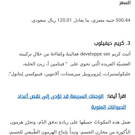
السعر
500.44 جنيه مصري، ما يعادل 120.01 ريال سعودي.
3. كريم ديفيلوب
أثبتَ كريم developpe sex فعاليتهُ وكفاءَتهُ من خلالِ تركيبته
العشبيّة الفريدة الّتي تحوي على ” فيتامين أ، زيتِ الحلبة،
جليكولستيرات، إيزوبروبيل ميريستات، آلانتوين، فينوكسي إيثانول”.
اقرأ أيضا:
الوجبات السريعة قد تؤدى إلى نقص أعداد
الحيوانات المنوية
تعمل هذه المكوناتُ جميعُها على زيادةِ تدفق الدّم، وتحرّر هرمون
الذُّكورة من مخازن الجسم، وتبدأُ بإنتاج الهرمون الطّبيعي للجسم،