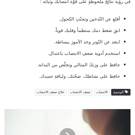
في رؤية نتائِجَ ملحوظةٍ على قوّة انتصابك وثباته :
http://webbanki.ru
أقلع عن التّدخين وتجنّبِ الكحول.
ابقِ ضغط دمك منتظماً وقلبك قوياً.
ابتعد عن التّوتر وخذ الأمورَ ببساطة.
استخدم أدوية ضعفِ الانتصاب باعتدال.
حافظ على وزنكَ المثالي وتخلّص من البدانة.
حافظ على نشاطكَ، صحّتك، ولياقةِ جسدك.
الوسوم
الانتصاب
ضعف الانتصاب
علاج ضعف الانتصاب
متى
يحدث
الحمل
بعد