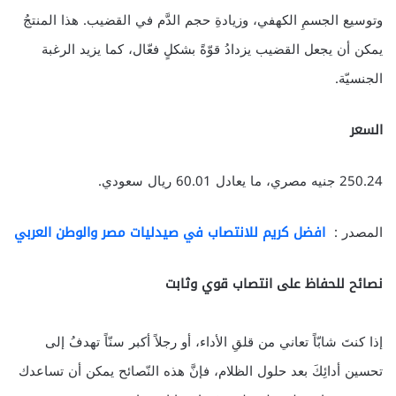
وتوسيع الجسمِ الكهفي، وزيادةِ حجم الدَّم في القضيب. هذا المنتجُ
يمكن أن يجعل القضيب يزدادُ قوّةً بشكلٍ فعّال، كما يزيد الرغبة
الجنسيّة.
السعر
250.24 جنيه مصري، ما يعادل 60.01 ريال سعودي.
المصدر :
افضل كريم للانتصاب في صيدليات مصر والوطن العربي
نصائح للحفاظ على انتصاب قوي وثابت
إذا كنتَ شابّاً تعاني من قلقِ الأداء، أو رجلاً أكبر سنّاً تهدفُ إلى
تحسين أدائِكَ بعد حلول الظلام، فإنَّ هذه النّصائح يمكن أن تساعدك