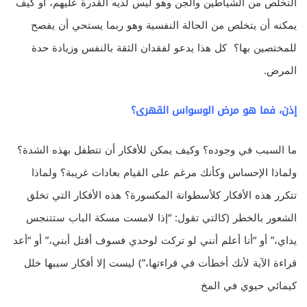
التخلص من الشياطين والجن وهو ليس لديه القدرة عليهم، أو كيف
يمكنه أن يتخلص من الحالة النفسية وهو ربما يستحي أن يفصح
للمختصين بها؟ كل هذا يدعو لفقدان الثقة بالنفس وزيادة حدة
المرض.
إذن، فما هو مرض الوسواس القهرى؟
ما السبب في وجوده؟ وكيف يمكن للأفكار أن تتطفل بهذه الشدة؟
ولماذا الإحساس وكأنك مرغم على القيام بعادات غريبة؟ ولماذا
تتكرر هذه الأفكار كلأسطوانة المكسورة؟ هذه الأفكار التي تخلق
الشعور بالخطر (كالتي تقول: “إذا لامست مسكة الباب ستتنجس
يداي،” أو “أنا أعلم أنني لو تركت لوحدي فسوف أقتل أبني،” أو “أعد
قراءة الآية لأنك أخطأت في قراءتها،”) ليست إلا أفكار سببها خلل
كيمائي حيوي في المخ