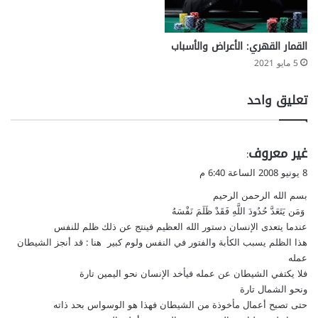
س
م
ا
القمار القهري: الأعراض والأسباب
ل
5 مايو 2021
غ
ي
تعليق واحد
ر
م
ع
ر
ي
غير معروف
:
و
ق
8 يونيو 2008 الساعة 6:40 م
ف
و
ة
بسم الله الرحمن الرحيم
ل
ا
وَمَن يَتَعَدَّ حُدُودَ اللَّهِ فَقَدْ ظَلَمَ نَفْسَهُ
ل
عندما يتعدى الإنسان دستور الله العظيم فينتج عن ذلك ظلم للنفس
أ
هذا الظلم يسبب الكأبة والفتور في النفس ولوم كبير هنا : قد أنجز الشيطان
س
عمله
ب
فلا يكتفي الشيطان عن عمله فيأخد الإنسان نحو اليمين تارة
ا
ونحو الشمال تارة
ب
حتى تصبح أعمال مأخوذة من الشيطان فهذا هو الوسواس بحد ذاته