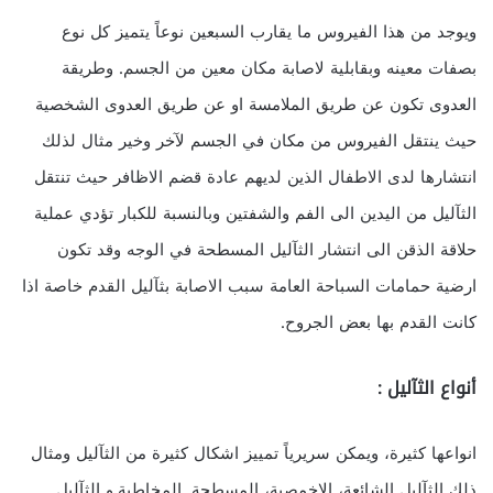
ويوجد من هذا الفيروس ما يقارب السبعين نوعاً يتميز كل نوع
بصفات معينه وبقابلية لاصابة مكان معين من الجسم. وطريقة
العدوى تكون عن طريق الملامسة او عن طريق العدوى الشخصية
حيث ينتقل الفيروس من مكان في الجسم لآخر وخير مثال لذلك
انتشارها لدى الاطفال الذين لديهم عادة قضم الاظافر حيث تنتقل
الثآليل من اليدين الى الفم والشفتين وبالنسبة للكبار تؤدي عملية
حلاقة الذقن الى انتشار الثآليل المسطحة في الوجه وقد تكون
ارضية حمامات السباحة العامة سبب الاصابة بثآليل القدم خاصة اذا
كانت القدم بها بعض الجروح.
أنواع الثآليل :
انواعها كثيرة، ويمكن سريرياً تمييز اشكال كثيرة من الثآليل ومثال
ذلك الثآليل الشائعة، الاخمصية، المسطحة, المخاطية,و الثآليل