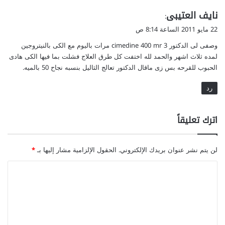
ر
ي
نايف العتيبى
ج
:
ا
ق
22 مايو 2011 الساعة 8:14 ص
ل
و
وصفى لى الدكتور cimedine 400 mr 3 مرات باليوم مع الكى بالنيتروجين
G
ل
Y
لمده ثلاث اشهر والحمد لله اختفت كل طرق العلاج فشلت بما فيها الكى هادى
N
الحبوب للقرحه بس زى ماقال الدكتور تعالج الثاليل بنسبه نجاح 50 بالميه.
E
C
رد
O
M
اترك تعليقاً
A
S
T
لن يتم نشر عنوان بريدك الإلكتروني.
الحقول الإلزامية مشار إليها بـ
*
I
A
ا
ل
ت
ع