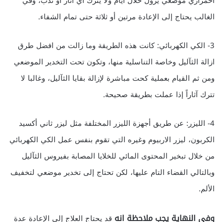
احمراري موضعي يزول خلال أيام ولا يترك أي آثار أو ندب، وفي
الغالب يحتاج إلى الإعادة مرتين أو ثلاثة حتى تمام الشفاء.
3- الكي الكهربائي: كانت هذه الطريقة وما زالت من افضل طرق
ازالة الثآليل وخاصة التناسلية منها، وتكون تحت التخدير الموضعي
ومن ثم القيام بعملية كحت مباشرة لإزالة بقايا الثآليل، وغالبا لا
تترك آثاراً إذا عملت بطريقة صحيحة.
4- الليزر: عن طريق أجهزة الليزر المختلفة مثل ليزر ثاني أكسيد
الكربون، ليزر الاربيوم وغيره التي تقوم بنفس عمل الكي الكهربائي
من خلال تبخير المحتوى المائي للخلايا المصابة بفيروس الثآليل
وبالتالي القضاء التام عليها، لكن تحتاج إلى تخدير موضعي لتخفيف
الألم.
وفي النهاية يجب ملاحظة انه
قد يحتاج العلاج إلى الإعادة عدة