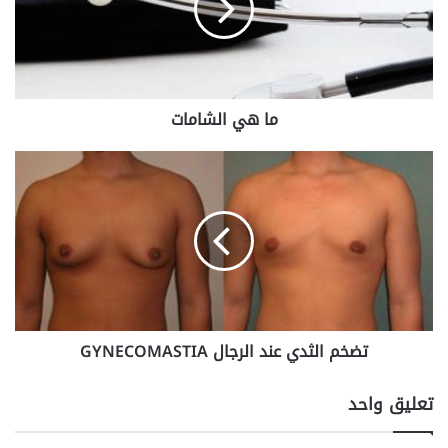
ا
ل
ش
ا
م
ما هي الشامات
ا
ت
ت
ض
خ
م
ا
ل
ث
د
ي
تضخم الثدي عند الرجال GYNECOMASTIA
ع
ن
د
تعليق واحد
ا
ل