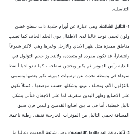
التناسلية.
وهي عبارة عن أورام جلدية ذات سطح خشن
1- الثآليل الشائعة:
ولون لحمي توجد غالبا لدى الاطفال ذوي الجلد الجاف كما تصيب
مناطق مميزة مثل ظهر الايدي والارجل وغيرها.وهي الاكثر شيوعاً
وانتشاراً، قد تكون مفردة او متعددة، ولايتجاوز حجم الثؤلول في
البداية رأس الدبوس ثم يكبر ويخشن سطحه ، كما تبدو احياناً نقط
سوداء في وسطه تحدث عن ترسبات دموية، تكبر بعضها وتسمى
بالثؤلول الأم، وتختلف بنيتها وشكلها حسب موضعها ، فمثلاً تكون
على الاصابع وظهر اليدين متقرنة، اما على الاجفان فتأتي بشكل
ثآليل خيطية، أما في ما بين اصابع القدمين واليدين فإن ضيق
المسافة تحمي الثآليل من المؤثرات الخارجية فتبقى رطبة ناعمة.
وهي شائعة الحدوث وغالبا ما
2- ثآليل باطن اليد والارجل(الاخمصية):