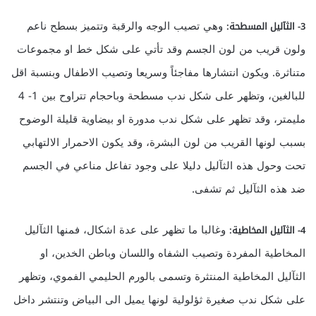
وهي تصيب الوجه والرقبة وتتميز بسطح ناعم
3- الثآليل المسطحة:
ولون قريب من لون الجسم وقد تأتي على شكل خط او مجموعات
متناثرة. ويكون انتشارها مفاجئاً وسريعا وتصيب الاطفال وبنسبة اقل
للبالغين، وتظهر على شكل ندب مسطحة وباحجام تتراوح بين 1- 4
مليمتر، وقد تظهر على شكل ندب مدورة او بيضاوية قليلة الوضوح
بسبب لونها القريب من لون البشرة، وقد يكون الاحمرار الالتهابي
تحت وحول هذه الثآليل دليلا على وجود تفاعل مناعي في الجسم
ضد هذه الثآليل ثم تشفى.
وغالبا ما تظهر على عدة اشكال، فمنها الثآليل
4- الثآليل المخاطية:
المخاطية المفردة وتصيب الشفاه واللسان وباطن الخدين، او
الثآليل المخاطية المنتثرة وتسمى بالورم الحليمي الفموي، وتظهر
على شكل ندب صغيرة ثؤلولية لونها يميل الى البياض وتنتشر داخل