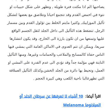
يصاحبها الم اذا مكثت فترة طويلة , وتظهر على شكل حبيبات او
نتوء في اخمص القدم وقد تتجمع احيانا وتتلاصق مع بعضها لتشكل
ثآليل الموزاييك, وكثيرا مايتم الخلط بين ثؤلول القدم وبين مسمار
الرجل. تنضغط هذه الثآليل الى داخل الجلد لثقل الجسم الواقع
عليها وتمنعها من ان تكون بارزة الى الخارج، وقد يكون انتشارها
سريعا، ويمكن ان تتم العدوى في الاماكن العامة التي يمشي فيها
الناس حفاة كالمسابح والملاعب والحمامات وغيرها. ومنها الثآليل
النابتة فهي مؤلمة جداً وقد تؤدي الى عدم القدرة على المشي او
العمل، وتحيط بها دائرة من الجلد الخشن.وكذلك الثآليل العملاقة
التي تظهرغالبا ناحية الكعب وهي كبيرة الحجم .
اقرأ أيضا:
10 أشياء لا تعرفها عن سرطان الجلد أو
الميلانوما Melanoma