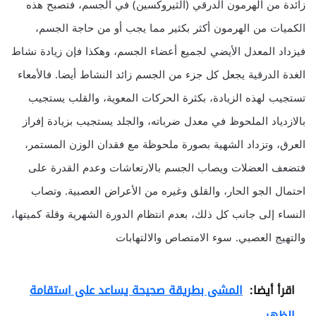
زائدة من الهرمون الدرقي (الثيروكسين) في الجسم، فتصبح هذه
الكميات من الهرمون أكثر بكثير مما يجب أو من حاجة الجسم،
فيزداد المعدل الأيضي لجميع أعضاء الجسم، وهكذا فإن زيادة نشاط
الغدة الدرقية يجعل كل جزء من الجسم زائد النشاط أيضا. فالأمعاء
تستجيب لهذه الزيادة، بكثرة الحركات المعوية، والقلب يستجيب
بالازدياد الملحوظ في معدل ضرباته، والجلد يستجيب بزيادة إفراز
العرق، وتزداد الشهية بصورة ملحوظة مع فقدان الوزن المستمر،
فتضعف العضلات ويصاب الجسم بالارتعاشات وعدم القدرة على
احتمال الجو الحار، والقلق وغيره من الأعراض العصبية. وتصاب
النساء إلى جانب كل ذلك، بعدم انتظام الدورة الشهرية وقلة كميتها،
والتهيج العصبي. سوء الامتصاص والالتهابات
اقرأ أيضا:
المشى بطريقة صحيحة يساعد على استقامة
الظهر