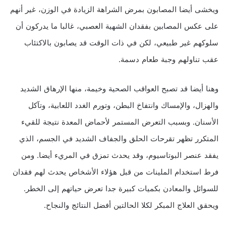
ويخشى أيضا المصابون بمرض الشراهة الزيادة في الوزن، غير أنهم
على عكس المصابين بفقدان الشهية العصبي، غالبا ما يدركون أن
سلوكهم غير طبيعي، لكن في ذات الوقت قد يصابون بالاكتئاب
عقب تناولهم وجبة طعام دسمة.
وهنا أيضا قد تصبح العواقب الصحية وخيمة، منها الإرهاق الشديد
والهزال، والإمساك وانتفاخ البطن، وتورم الغدد اللعابية، وتآكل
الأسنان. وبسبب التعرض المستمر لأحماض المعدة نتيجة للقيء
المتكرر تظهر تقرحات الحلق والجفاف الشديد في الجسم، الذي
يفقد عنصر البوتاسيوم، وقد يحدث تمزق في المريء أيضا. ومن
فرط استخدام الملينات من قبل هؤلاء الأشخاص يحدث لهم فقدان
للسوائل والمعادن بكميات كبيرة جدا تعرض حياتهم إلى الخطر.
ويحقق العلاج المبكر لكلا الحالتين أفضل النتائج والنجاح.