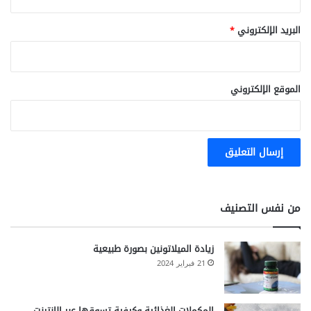
أ
r
ك
i
البريد الإلكتروني
*
س
l
د
e
ة
C
o
الموقع الإلكتروني
n
v
u
l
s
i
o
n
من نفس التصنيف
s
زيادة الميلاتونين بصورة طبيعية
21 فبراير 2024
المكملات الغذائية وكيفية تسوقها عبر الإنترنت