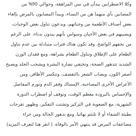
وكلا الاضطرابين يبدآن في سن المراهقة، وحوالي 90% من
المصابين بأي منهما هن من النساء، ويبدأ المصابون بالمرض بإلغاء
بعض أصناف الأطعمة من وجباتهم، ويدعون تناول بعض الوجبات،
ويصيبهم في بعض الأحيان وسواس بأنهم يبدون بدناء، على الرغم
من نحفهم الواضح. وقد تكون هناك فترات متبادلة بين عدم تناول
الطعام على الإطلاق وتناول الطعام بشراهة، ومع فقدان الوزن
الشديد تتدهور الصحة، وتختفي نضارة البشرة ويشحب الجلد ويصبح
أصفر اللون، ويصاب الشعر بالتقصف، وتتكسر الأظافر، ومن
الأعراض الأخرى المصاحبة، الإمساك وفقر الدم وتورم المفاصل
والإحساس بالبرودة معظم الوقت، وتوقف أو اضطراب الدورة
الشهرية، مع الصعوبة في التركيز وتشتت التفكير، وظهور تقرحات
بطيئة الشفاء أو لا تلتئم نهائيا. ومع تدهور الحالة ومن جراء
مضاعفات المرض قد ينتهي الأمر بالوفاة. ( انقر هنا لتعرف المزيد)