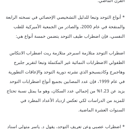
القرن الماضي.
* أنواع التوحد وتبعا للدليل التشخيصي الإحصائي في نسخته الرابعة
والمنقحة في عام 2000، والصادر من الجمعية الأميركية للطب
النفسي، فإن اضطراب طيف التوحد يتضمن خمسة أنواع هي:
اضطراب التوحد متلازمة اسبرجر متلازمة ريت اضطراب الانتكاس
الطفولي الاضطرابات النمائية غير المكتملة وتبعا لتقرير جلبرج
وهاجبرج وكاديسيجو الذي نشرته دورية التوحد والإعاقات التطورية
في عام 1999، فإن عدد المصابين بجميع أنواع اضطرابات التوحد
يزيد عن 1.23% من إجمالي عدد السكان، وهو ما يمثل نسبة تحتاج
للمزيد من الدراسات لكي تعكس ازدياد الأعداد المطرد في
السنوات العشرة الماضية.
* اضطراب عصبي وعن تعريف التوحد، يقول د. ياسر متولى اسناد