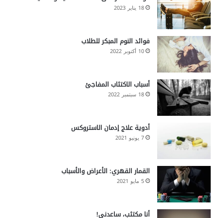
a
18 يناير 2023
b
o
l
فوائد النوم المبكر للطلاب
i
10 أكتوبر 2022
c
s
y
أسباب الاكتئاب المفاجئ
18 سبتمبر 2022
أدوية علاج إدمان الاستروكس
7 يونيو 2021
القمار القهري: الأعراض والأسباب
5 مايو 2021
أنا مكتئب، ساعدني!