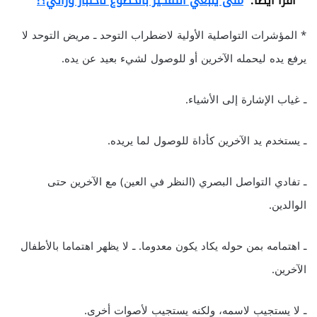
اقرأ أيضا:
متى ينبغي التفكير بالخضوع لاختبار وراثي؟!
* المؤشرات التواصلية الأولية لاضطراب التوحد ـ مريض التوحد لا
يرفع يده ليحمله الآخرين أو للوصول لشيء بعيد عن يده.
ـ غياب الإشارة إلى الأشياء.
ـ يستخدم يد الآخرين كأداة للوصول لما يريده.
ـ تفادي التواصل البصري (النظر في العين) مع الآخرين حتى
الوالدين.
ـ اهتمامه بمن حوله يكاد يكون معدوما. ـ لا يظهر اهتماما بالأطفال
الآخرين.
ـ لا يستجيب لاسمه، ولكنه يستجيب لأصوات أخرى.