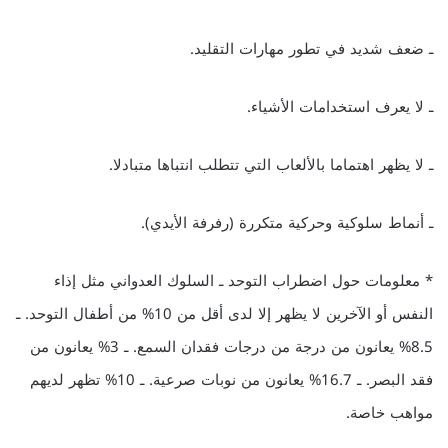
ـ ضعف شديد في تطور مهارات التقليد.
ـ لا يعرف استخدامات الأشياء.
ـ لا يظهر اهتماما بالألعاب التي تتطلب انتباها متبادلا.
ـ أنماط سلوكية وحركية متكررة (رفرفة الأيدي).
* معلومات حول اضطراب التوحد ـ السلوك العدواني مثل إذاء
النفس أو الآخرين لا يظهر إلا لدى أقل من 10% من أطفال التوحد. ـ
8.5% يعانون من درجة من درجات فقدان السمع. ـ 3% يعانون من
فقد البصر. ـ 16.7% يعانون من نوبات صرعية. ـ 10% تظهر لديهم
مواهب خاصة.