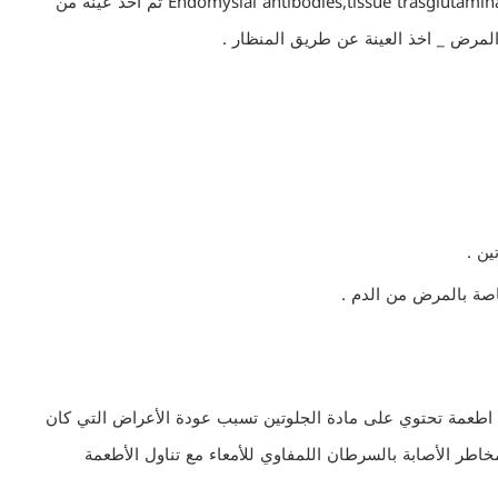
– تحليل الدم للمضادات الخاصة بالمرض : Endomysial antibodies,tissue trasglutaminase antibodies ثم أخذ عينة من
لمرض _ اخذ العينة عن طريق المنظار .
ين .
اصة بالمرض من الدم .
ية اطعمة تحتوي على مادة الجلوتين تسبب عودة الأعراض التي كان
اطر الأصابة بالسرطان اللمفاوي للأمعاء مع تناول الأطعمة