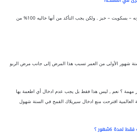
برى في المملكة؟
هناك بعض السوبر ماركت الكبرى تنتج هذه الأطعمة , مكرونه – بسكويت – خبز . ولكن يجب التأكد من أنها خاليه 100% من
ستة شهور الأولى من العمر تسبب هذا المرض إلى جانب مرض الربو
 شهور من العمر مهمة ؟ نعم , ليس هذا فقط بل يجب عدم ادخال أي اطعمة بها
العالمية اقترحت منع ادخال سيريلاك القمح في الستة شهول
لمدة 6شهور ؟