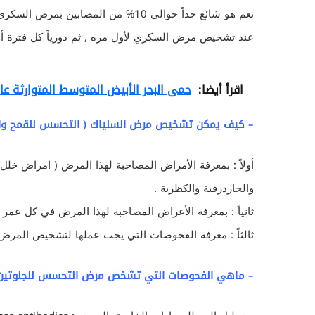
نعم هو شائع جداً حوالي 10% من الم
عند تشخيص مرض السكري لأول مره , ثم دورياً كل فترة أ
اقرأ أيضا:
حمى البحر الأبيض المتوسط المتوارثة عائلياً al Mediterranean Fever
– كيف يمكن تشخيص مرض السلياك ( التحسس للقمح وال
أولاً : بمعرفة الأمراض المصاحبة لهذا المرض ( امراض خلل 
والجاردرقية والكظرية .
ثانياً : بمعرفة الأعراض المصاحبة لهذا المرض في كل عمر .
ثالثاً : معرفة الفحوصات التي يجب عملها لتشخيص المرض 
– ماهي الفحوصات التي تشخص مرض التحسس للجلوتين في