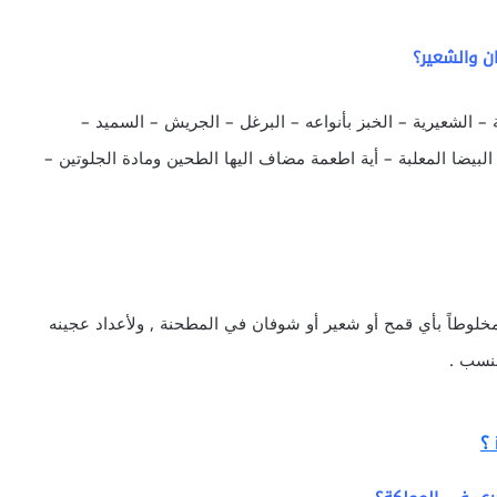
 والشعير؟
– الشعيرية – الخبز بأنواعه – البرغل – الجريش – السميد –
لبيضا المعلبة – أية اطعمة مضاف اليها الطحين ومادة الجلوتين –
على ألا يكون مخلوطاً بأي قمح أو شعير أو شوفان في المطحنة , ولأعداد عجينه
لنسب .