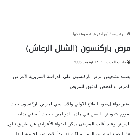
الرئيسية
/
أمراض شائعة وعلاجها
مرض باركنسون (الشلل الرعاش)
طبيب العرب
17 نوفمبر 2008
يعتمد تشخيص مرض باركنسون على الدراسة السريرية لأعراض
المرض والفحص الدقيق للمريض
يعتبر دواء ل-دوبا العلاج الاولي والاساسي لمرض باركنسون حيث
يقووم بتعويض النقص في مادة الدوبامين ، حيث أنه في بداية
المرض وعند أغلب المرضى يمكن احتواء الأعراض عن طريق تناول
هذا الدواء لفتة من الزمن و لكن قد تبدأ الأعراض الجانبية لهذا