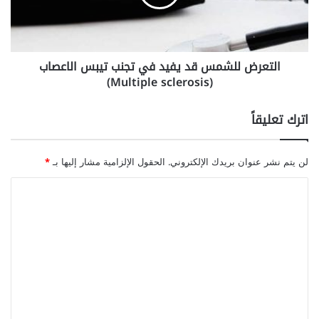
ب
ض
م
ل
ش
ل
ا
ش
التعرض للشمس قد يفيد في تجنب تيبس الاعصاب
ك
م
ل
(Multiple sclerosis)
س
ع
ق
ص
د
اترك تعليقاً
ب
ي
ي
ف
ه
ي
لن يتم نشر عنوان بريدك الإلكتروني.
الحقول الإلزامية مشار إليها بـ
*
د
ف
ا
ي
ل
ت
ت
ج
ن
ع
ب
ل
ت
ي
ي
ب
ق