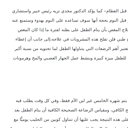
 قبل الفطام– كما يؤكد الدكتور مجدي نزيه رئيس خبير واستشاري
 قبل النوم بحجة أنها سوف تساعده على النوم بهدوء وستمنع عنه
لاج المغص بأن ينام الطفل على بطنه لفترة ما إذا كان المغص
ج طبي فلن تفلح هذه المشروبات في علاجه،إلى جانب أن إعطاء
تبر أهم الرضعات التي يتناولها الطفل لما تحتويه من نسبة أكبر
للطفل ميزة كبيرة وينشط عمل الجهاز العصبي والمخ وهرمونات
تى يتم شهره الخامس غير لبن الأم فقط، وفي كل وقت يطلب فيه
 الكافي، ومقياس الرضاعة الصحيحة الكافية أن ينام الطفل بعد
 هذه النتيجة يجب عليها أن تتناول كوبين من الحليب يوميًّا مع