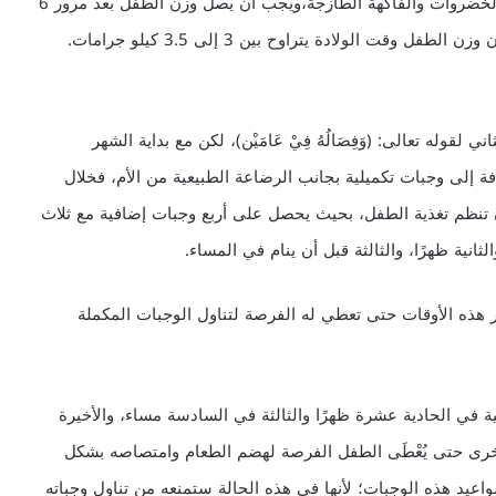
ملعقة من (الحلبة) المطحونة وكميات كافية من السوائل والخضروات والفاكهة الطازجة،ويجب أن يصل وزن الطفل بعد مرور 6
وله تعالى: (وَفِصَالُهُ فِيْ عَامَيْن)، لكن مع بداية الشهر
فة إلى وجبات تكميلية بجانب الرضاعة الطبيعية من الأم، فخلال
 تنظم تغذية الطفل، بحيث يحصل على أربع وجبات إضافية مع ثلاث
نية ظهرًا، والثالثة قبل أن ينام في المساء.
 هذه الأوقات حتى تعطي له الفرصة لتناول الوجبات المكملة
نية في الحادية عشرة ظهرًا والثالثة في السادسة مساء، والأخيرة
5 ساعات بين كل وجبة وأخرى حتى يُعْطَى الطفل الفرصة لهضم الطعام وامتصاصه بشكل
يد هذه الوجبات؛ لأنها في هذه الحالة ستمنعه من تناول وجباته