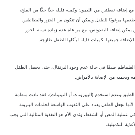
إضافة نقطتين من الليمون وكمية قليلة جدًّا جدًّا من الملح،
ن طعمها مرغوبًا للطفل ويمكن أن تتكون من الجزر والبطاطس
س يمكن إضافة البقدونس، مع مراعاة عدم زيادة نسبة الجزر
إضافة جميعها بكميات قليلة ليأكلها الطفل طازجة.
 الطماطم صيفًا في حالة عدم وجود البرتقال، حتى يحصل الطفل
الطبق،وعدم استخدم (البيبرونات أو التيتينات)، فقد نادت منظمة
أنها تجعل الطفل يعتاد على الثقوب الواسعة لحلمات الببرونة
في عملية المص أو الشفط، وثدي الأم هو التغذية المثالية التي يجب
ذية التكميلية.