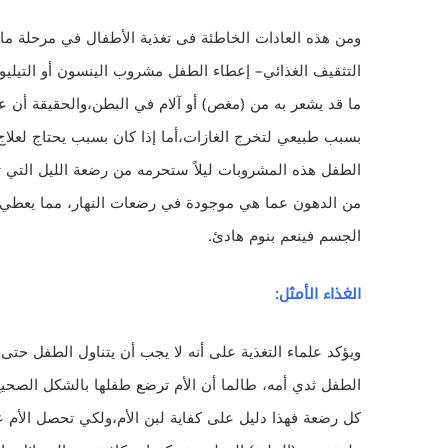
ومن هذه العادات الخاطئة فى تغذية الأطفال في مرحلة ما
التثقيف الغذائي– إعطاء الطفل مشروب الينسون أو التيليو
ما قد يشعر به من (مغص) أو آلام في البطن،والحقيقة أن ع
بسبب طبيعي لتخرج الغازات،أما إذا كان بسبب يحتاج لعلا
الطفل هذه المشروبات ليلاً ستحرمه من رضعة الليل التي تع
من الدهون عما هي موجودة في رضعات النهار، مما يعطي 
الجسم فينعم بنوم هادئ.
الغذاء الأمثل:
ويؤكد علماء التغذية على أنه لا يجب أن يتناول الطفل ح
الطفل ثدي أمه، طالما أن الأم ترضع طفلها بالشكل الصحيح
كل رضعة فهذا دليل على كفاية لبن الأم،ولكي تحصل الأم على