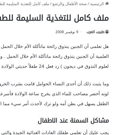
الرئيسية
/
صحة الأطفال والرضع
/
ملف كامل للتغذية السليمة لل
ملف كامل للتغذية السليمة للط
طبيب العرب
9 نوفمبر 2008
هل تعلمى أن الجنين يتذوق رائحة ماتأكلة الأم خلال الحم
العلمية أن الجنين يتذوق رائحة ماتأكلة الأم خلال الحمل . 
لعلوم التذوق في ديجون ) رد فعل 24 طفلاً حديثي الولادة اتجاه الينسون الذي تناولته بعض الأمهات خلال الحمل .
وما يثبت ذلك أن أحدى النساء الحوامل قامت بشرب ال
لونه أخضر مصاحب للماء الذي يخرج ساعة الولادة فأسرع
الطفل يسهل في بطن أمه ولو ترك لأحدث أمر سيء مما اض
مشاكل السمنة عند الاطفال
يجب عليك أن تعلمي طفلك العادات الغذائية الجيدة والتي 