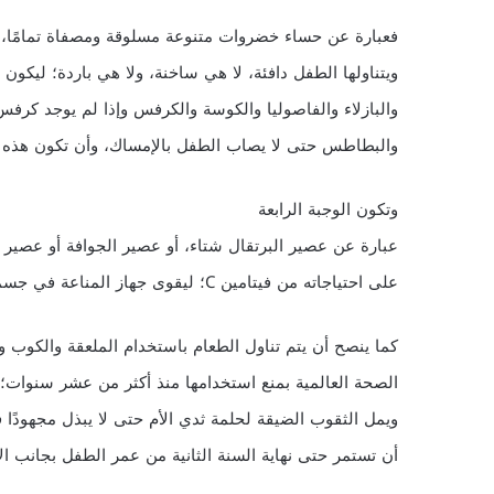
فعبارة عن حساء خضروات متنوعة مسلوقة ومصفاة تمامًا، مع 
ويتناولها الطفل دافئة، لا هي ساخنة، ولا هي باردة؛ ليكو
والبازلاء والفاصوليا والكوسة والكرفس وإذا لم يوجد كرف
والبطاطس حتى لا يصاب الطفل بالإمساك، وأن تكون هذه ال
وتكون الوجبة الرابعة
عبارة عن عصير البرتقال شتاء، أو عصير الجوافة أو عصير
على احتياجاته من فيتامين C؛ ليقوى جهاز المناعة في جسمه ويحميه من الإصابة بالأمراض.
كما ينصح أن يتم تناول الطعام باستخدام الملعقة والكوب و
الصحة العالمية بمنع استخدامها منذ أكثر من عشر سنوات؛ ل
ويمل الثقوب الضيقة لحلمة ثدي الأم حتى لا يبذل مجهودًا 
أن تستمر حتى نهاية السنة الثانية من عمر الطفل بجانب الأغ