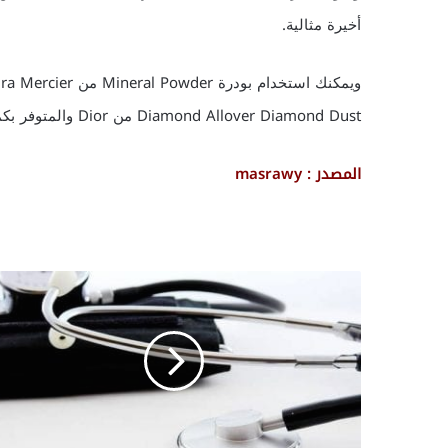
أخيرة مثالية.
Diamond Allover Diamond Dust من Dior والمتوفر بكميات محدودة فى الأسواق.
المصدر : masrawy
إ
ن
ز
ي
م
ي
ج
م