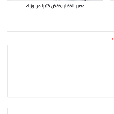
ا
عصير الخضار يخفض كثيرا من وزنك
ر
ي
خ
ف
ض
ك
ث
*
ي
ر
ا
م
ن
و
ز
ن
ك