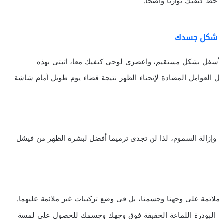
خط كتفيك توازنا واضحا.
مع شكل جسدك
لأسفل بشكل مستقيم، واعصرى لوحى كتفيك معا، اثبتى بهذه
حدا من أفضل العوامل المضادة لإنحناء الظهر نتيجة قضاء يوم طويل أمام شاشة
إزالة السموم، لذا لن تجدى ترميما أفضل لبشرة الظهر من فيشل
لائمة على وجهنا وجسمنا، بل فى وضع تركيبات غير ملائمة عليهما.
Mary Greenw: "ضعى القليل من البودرة اللماعة الخفيفة فوق وجهك وجسمك للحصول على لمسة