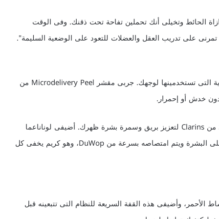
 الحائط وتخيلى أنك تحملين تفاحة تحت ذقنك. وفى الوقت
عالجى وعاملى بشرة جسمك بممستحضرات التفتيح والعناية التى تستخدمينها لوجهك. جربى مقشر Microdelivery Peel من
وأتبعى هذه الخطوة بمرطب Satin Smooth Body Lotion من Clarins لتعزيز بريق وسمرة بشرة ظهرك. أضيفى لوناناعما
وخافتا للبشرة الباهتة، جربى Revolution الذى لا يلتصق على البشرة ويتم امتصاصه بسرعة من DuWop، وهو كريم يخفى كل
ط الأحمر، وأضيفى هذه القفة السريعة للنظام التى تتبعينه قبل