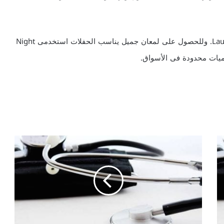
ويمكنك استخدام بودرة Mineral Powder من Laura Mercier. وللحصول على لمعان جميل يناسب الحفلات استخدمى Night
ع
ص
ي
ر
ا
ل
خ
ض