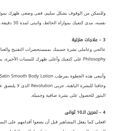
وللتمكن من الوقوف بشكل سليم، قفى وضعى ظهرك بموازاة
نفسه، مدى كتفيك بموازاة الحائط، واثبتى لمدة 30 دقيقة. تمرنى على تدريب العقل والعضلات للتعود على الوضعية السليمة".
3 – علاجات منزلية
Philosophy على كتفيك وأعلى ظهرك للمسات الأخيرة، بدون خدش أو إحمرار.
البثور للحصول على بشرة صافية وجميلة.
4 – تمرين الـ10 ثوانى
افعلى كما يفعل المشاهير قبل أن يضعوا أقدامهم على البسا