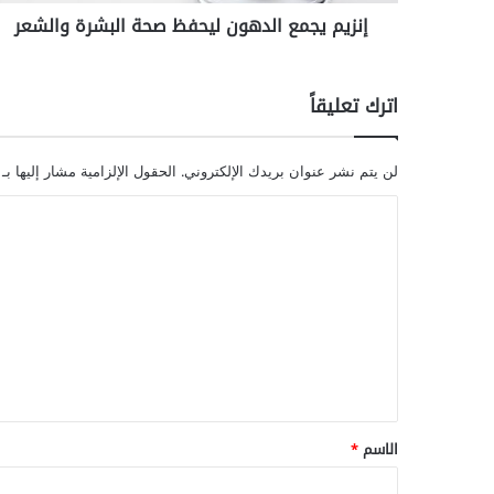
ع
إنزيم يجمع الدهون ليحفظ صحة البشرة والشعر
ا
ل
د
ه
اترك تعليقاً
و
ن
ل
لن يتم نشر عنوان بريدك الإلكتروني.
الحقول الإلزامية مشار إليها بـ
ي
ح
ا
ف
ل
ظ
ت
ص
ح
ع
ة
ل
ا
ل
ي
ب
ق
ش
ر
*
الاسم
*
ة
و