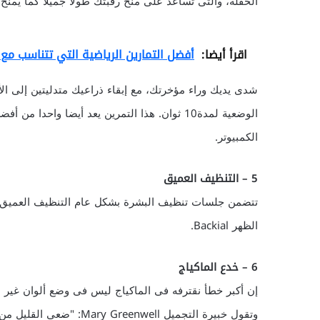
الحفلة، والتى تساعد على منح رقبتك طولا جميلا كما يمنح 
اقرأ أيضا:
أفضل التمارين الرياضية التي تتناسب 
شدى يديك وراء مؤخرتك، مع إبقاء ذراعيك متدليتين إلى ا
الوضعية لمدة10 ثوان. هذا التمرين يعد أيضا وا
الكمبيوتر.
5 – التنظيف العميق
تتضمن جلسات تنظيف البشرة بشكل عام التنظيف العميق و
الظهر Backial.
6 – خدع الماكياج
إن أكبر خطأ نقترفه فى الماكياج ليس فى وضع ألوان غير م
وتقول خبيرة التجميل ell