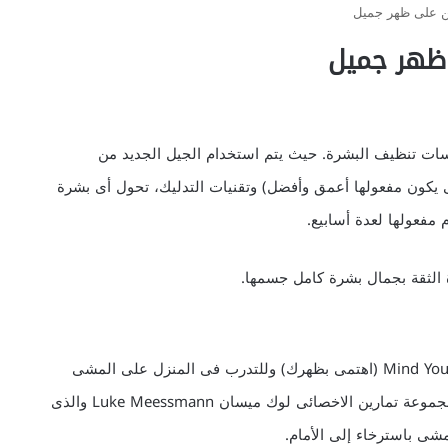
ين على ظهر جميل
 ظهر جميل
من Guinot، لا يختلف عن جلسات تنظيف البشرة. حيث يتم استخدام الجيل الجديد من
تى يكون مفعولها أعمق وأفضل) وتقنيات التدليك، تحول أى بشرة
 مفعولها لعدة أسابيع.
 الثقة بجمال بشرة كامل جسمها.
تقدم نوادى Ten Pilates حاليا حصصا خاصة بعنوان Mind Your Back (اهتمى بظهرك) وللتدرب فى المنزل على المشى
بوضعية مستقيمة مع رفع الظهر والوقوف باعتدال. جربى مجموعة تمارين الاخصائى لوك ميسان Luke Meessmann والذى
نمشى باسترخاء إلى الأمام.