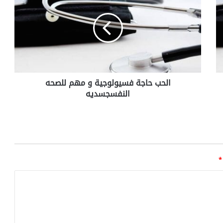
ح
ب
ح
ا
ج
ة
ف
الحب حاجة فسيولوجية و مهم للصحه
س
النفسجسديه
ي
و
ل
و
ج
ي
ة
*
و
م
ه
م
ل
ل