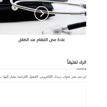
د
ة
م
ص
ا
ل
ا
عادة مص الابهام عند الطفل
ب
ه
ا
م
ع
اترك تعليقاً
ن
د
ا
لن يتم نشر عنوان بريدك الإلكتروني.
الحقول الإلزامية مشار إليها بـ
ل
ط
ا
ف
ل
ل
ت
ع