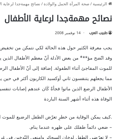
الرئيسية
/
صحة المرأة الحمل والولادة
/
نصائح مهمةجدا لرعاية ال
نصائح مهمةجدا لرعاية الأطفال
طبيب العرب
14 نوفمبر 2008
يجب معرفة الكثير حول هذه الحالة لكي نتمكن من تخفيض
وقد اتّضح مؤ***ً من بعض الأدلة أنّ معظم الأطفال الذين 
للموت المفاجئ أثناء الطفولة. إضافة إلى أنّ الأطفال ا
مما يجعلهم يتنفسون ثاني أوكسيد الكاربون أكثر في حين ي
الأطفال الرضع الذين ماتوا فجأةً كَان عندهم إصابات تنفسية
الوفاة هذه أثناء أشهر السنة الباردة
.كيف يمكن الوقاية من خطرِ تعرّض الطفل الرضيع للموت 
– ضعي دائماً طفلك على ظهره عندما ينام.
– لا تعرّضي الطفل لدخان السجائر وامنعي التّدخين في غرفت