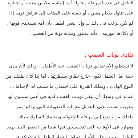
الطفل فى هذه المرحلة محاولة أمه إلباسه ملابس معينة أو إجباره
على تناول طعام معين ، أو حمله على الذهاب إلى فراش نومه إذا
لم يكن يرغب فى ذلك … وإذا شعر الطفل بأن أمه تستخدم قوتها ،
أو ذكاءها لتهزمه ، فأنه سيثور وتنتابه نوبة من الغضب .
تفادى نوبات الغضب :
لا تستطيع الأم تفادي نوبات الغضب عند الأطفال ، وذلك لأن مدى
خيبة أمل الطفل تكون خارج نطاق سيطرتها . أما إذا كان طفلك من
النوع الهادئ ، ويملك القدرة على احتمال ما يسبب له الإحباط …
عندئذ فى وسعك أن تبقى نوبات الغضب لديه فى أدنى مستوى لها
بتدريب نفسك على التعامل مع تلك الصعوبات التى ترافق نمو
طفلك من رضيع إلى مرحلة الطفولة، وبتعلمك السلوك بلباقة
ومهارة فى الأوقات التى تتحسسين فيها شيئا من الخطر الذى يهدد
الطفل . ويجب على الأم أن تحاول إشعار الطفل بأنه يتحكم فى