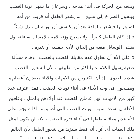
ومنعه من الحركة فى أثناء هياجه . وسرعان ما تنتهي نوبة الغضب .
ويتحول الصراخ إلى نشيج ، ثم يشعر الطفل أنه قريب من أمه
لصيق بها فيشعر بالراحة بعد أن يكتشف أن ثورته لم تبدل شيئاً .
o إذا كان الطفل كبيراً ، ولا يسمح وزنه لأمه بالإمساك به فلتحاول
بشتى الوسائل منعه من إلحاق الأذى بنفسه أو بغيره .
o على الأم أن تحاول عدم مقابلة الغضب بالغضب . وهذه مسألة
صعبة يسهل الكلام عنها أكثر من تطبيقها ، لأن الشعور بالغضب
شديد العدوى . إذ أن الكثيرين من الأمهات والأباء يفقدون أعصابهم
ويصيحون فى وجه الأبناء فى أثناء نوبات الغضب . فقد أعترف عدد
كبير من الأمهات أنهن عاملن الغضب عند أولادهن بالمثل ، وعاقبن
الأطفال بشدة بسبب نوبات الغضب التى أصابتهم. لذلك يجب على
الأم عدم معاقبة طفلها فى أثناء فترة الغضب ، لأنه لن يكون لمثل
ذلك العقاب أى أثر . أنه فقط سيزيد من شعور الطفل بأن العالم