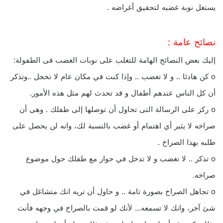
يستغل نوبة غضبه لتحقيق أغراضه .
نصائح عامة :
إليك بعض النصائح الهامة للتغلب على نوبات الغضب فى الطفولة:
o كن هادئا .. و لا تغضب .. وإذا كنت في مكان عام لا تخجل ..وتذكر
أن كل الناس عندهم أطفال و قد تحدث لهم مثل هذه الأمور.
o ركز على الرسالة التى تحاول أن توصلها إلى طفلك . وهى أن
صراخه لا يثير أي اهتمام أو غضب بالنسبة لك، وانه لن يحصل على
طلبه بهذا الصراخ .
o تذكر .. لا تغضب و لا تدخل في حوار مع طفلك حول موضوع
صراخه.
o تجاهل الصراخ بصورة تامة .. و حاول أن تريه انك متشاغل في
شئ آخر، وانك لا تسمعه… لأنك لو قمت بالصراخ في وجهه فأنت