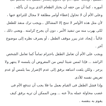
أموره ، كما أن من حقه أن يختار الطعام الذى يريد أن يأكله .
وعلى الأم أن لا تحاول إعطاء أوامر مطلقة لا مجال للتراجع عنها ،
لأن مثل هذه الأوامر لا تنتج إلا المشاكل …ويجب ترك منفذ للطفل
لكى يهرب منه من تنفيذ الأمر ، دون أن يجرح كرامته . ويعنى ذلك ،
غالباً ، إيجاد عذر يبرر موقف الطفل ، أو يصرف نظره إلى موضوع
آخر .
ويجب على الأم أن تعامل الطفل باحترام تماماً كما تعامل الشخص
الراشد … فإذا لمس شيئا ليس من المفروض أن يلمسه لا ينتهر ولا
يزجر ، ولكن يلفت انتباهه برفق إلى عدم الإضرار بما يلمس أو عدم
تعريض نفسه للأذى
وإذا فشل الطفل فى القيام بعمل ما فلا يجب أن تندفع الأم فى
غضب محاولة عمله بدلاً عنه … ومن الممكن أن تريه برفق كيف
يقوم به بنفسه .