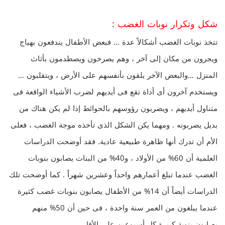
شكل وتكرار نوبات الغضب :
تتخذ نوبات الغضب أشكالاً عدة … فبعض الأطفال يندفعون بهياج
ويجرون من مكان إلى آخر ، وهم يصرخون ويصطدمون بأثاث
المنزل …والبعض الآخر يلقون بأنفسهم على الأرض ، ويتقلبون …
ويستخدم آخرون أى أداة تقع فى أيديهم لضرب الأشياء الواقعة فى
متناول أيديهم ، ويضربون رؤوسهم بالحوائط إذا لم يكن هناك من
بديل يضربونه . ومهما يكن الشكل الذى تأخذه موجة الغضب ، فعلى
الأم أن تدرك أنها ظاهرة طبيعية عادية. فقد أوضحت الدراسات
العلمية أن 60% من الأولاد ، و40% من البنات يصابون بنوبات
الغضب عندما تبلغ أعمارهم واحداً وعشرين شهراً . كما أوضحت تلك
الدراسات أيضاً أن 14% من الأطفال يصابون بنوبات غضب كثيرة
عندما يبلغون من العمر سنة واحدة ، فى حين أن 50% منهم
يصابون بنوبة كبيرة كل أسبوعين على الأقل .