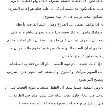
بذلك تكون قد أعطيته اهتمام لتصرفه ذلك ، ولو أعطيته ما يريد
فانك بذلك تكون قد علمته أن كل ما عليه فعله هو إعادة التصرف
السابق عندما يرغب فى أى شئ ممنوع .
o إذا توقف الطفل عن الصراخ وهدأ.. اغتنم الفرصة وأعطه
اهتمامك واظهر له انك سعيد جدا لأنه لا يصرخ.. واشرح له كيف
يجب أن يتصرف ليحصل على ما يريد …مثلا أن يأكل غذاءه أولا ثم
الحلوى أو أن السبب الذي منعك من عدم تحقيق طلبه هو أن ما
يطلبه خطير لا يصح للأطفال .
o إذا كنت ضعيفا أمام نوبة الغضب أمام الناس فتجنب اصطحابه
إلى السوبر ماركت أو السوق أو المطعم حتى تنتهي فترة التدريب
ويصبح اكثر هدوء .
o ومن المفيد عندما تشعر أن الطفل سيصاب بنوبة الغضب قبل أن
يدخل في البكاء حاول لفت انتباه على شيء مثير في الطريق …
مثل إشارة مرور حمراء .. صورة مضحكة .. أو لعبة مفضلة