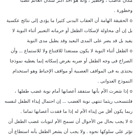
مكان غاضب ، وخطير ، وأنه هو أحد أكثر سكان العالم غضباً
وخطورة .
o الحقيقة الهامة أن العقاب البدنى كثيرا ما يؤدى إلى نتائج عكسية
بل إن أى محاولة لإسكات الطفل أو حرمانه التعبير أثناء النوبة لا
يفيد بل قد يضر على المدى البعيد وقد يطيل مدى النوبة
o الطفل أثناء النوبة لا يكون مستعدا للاقتناع ولا للاستماع … وأن
الصراخ فى وجه الطفل أو ضربه بغرض إسكاته إنما يعطيه نموذجا
يحتذى به فى المواقف العصبية أو مواقف الإحباط وهو استخدام
النموذج العدوانى .
o إذا شعرت الأم بأنها ستفقد أعصابها أمام نوبة غضب طفلها ،
فلتنسحب ريثما تنتهى نوبة الغضب … إن احتمال إيذاء الطفل لنفسه
ربما يكون أقل من إيذاء الأم له إذا ما فقدت أعصابها تماما .
o لا يجب بحال من الأحوال أن تسمح الأم لنوبات غضب الطفل أن
تؤثر على سلوكها نحوه . ولا يجب أن يشعر الطفل بأنه استطاع أن