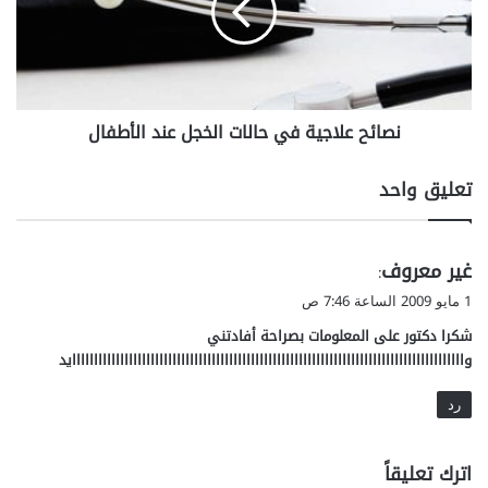
م
ح
ح
ع
و
ل
ض
ا
ا
ج
نصائح علاجية في حالات الخجل عند الأطفال
ل
ي
ب
ة
ح
ف
تعليق واحد
ر
ي
ا
ح
ل
ا
ي
غير معروف
أ
ل
:
ب
ا
ق
1 مايو 2009 الساعة 7:46 ص
ي
ت
و
ض
شكرا دكتور على المعلومات بصراحة أفادتني
ا
ل
ا
ل
واااااااااااااااااااااااااااااااااااااااااااااااااااااااااااااااااااااااااااااااااااااااااايد
ل
خ
م
رد
ج
ت
ل
و
ع
اترك تعليقاً
س
ن