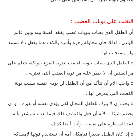
التغلب على نوبات الغضب :
أن الطفل الذى يصاب بنوبات غضب يفقد الصلة بينه وبين عالم
الوعي . لذلك فأن محاولة زجره وأمره بالكف عما يفعل ، لا تسمع
ولن يستجاب لها .
o الطفل الذى يصاب بنوبة الغضب يعتريه الفزع ، ولكنه يتعلم على
مر السنين أن لا خطر عليه من نوبة الغضب التى تعتريه .
o واجب الأم أن تتأكد من أن الطفل لن يؤذي نفسه بسبب نوبة
الغضب التى يتعرض لها .
o يجب أن لا يترك للطفل المجال لكى يؤذي نفسه أو غيره ، أو أن
يحطم شيئا … لأنه أن فعل واكتشف ذلك فيما بعد ، سيشعر بأنه
فقد السيطرة على نفسه ، وأنت أيضا كذلك .
o إذا كان الطفل صغيراً فبإمكان أمه أن تستخدم قوتها لإمساكه