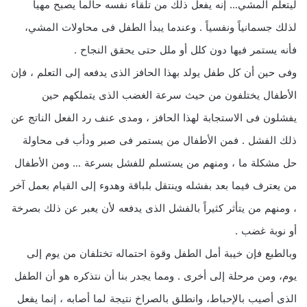
ليتعلم المشي… إنه يفعل ذلك من تلقاء نفسه حالما يصبح مهيأ
لذلك جسمانياً ونفسياً . وعندما يبدأ الطفل فى محاولات المشي،
فأنه يستمر فيها دون كلل أو ملل حتى يحقق النجاح .
وفى حين أن كل طفل يولد بهذا الحافز الذى يدفعه إلى التعلم ، فإن
الأطفال يختلفون من حيث سرعة الغضب الذى يتملكهم حين
يفشلون فى الاستجابة لهذا الحافز ، ومدى عنف رد الفعل الناتج عن
ذلك الفشل . فمن الأطفال من يستمر فى صبر ودأب فى محاولة
حل مشكلة ما ، ومنهم من يستسلم للفشل بسرعة … ومن الأطفال
من يعترف فيما بعد بفشله وينتقل بلباقة وهدوء إلى القيام بعمل آخر
، ومنهم من يتأثر كثيراً بالفشل الذى يدفعه لأن يعبر عن ذلك بصرخة
أو نوبة غضب .
وبالطبع فإن خيبة أمل الطفل وقوة احتماله تختلفان من يوم إلى
يوم، ومن مرحلة إلى أخرى . ومما يجدر بنا أن نتذكره هو أن الطفل
الذى أصيب بالإحباط، وانطلق بالصراخ نتيجة لما أصابه ، إنما يفعل