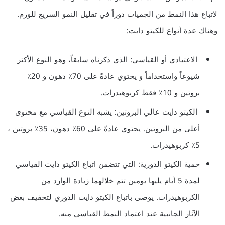
لاتباع هذا النمط من الجميات دوراً في تقليل النمو السريع للورم.
وهناك عدة أنواع للكيتو دايت:
الاعتيادي أو القياسي: الذي ذكرناه سابقاً، وهو النوع الأكثر
شيوعاً واستخداماً و يحتوي عادةً على 70٪ دهون و 20٪
بروتين و 10٪ فقط كربوهيدرات.
الكيتو دايت عالي البروتين: يشبه النوع القياسي مع محتوى
أعلى من البروتين. يحتوي عادةً على 60٪ دهون، 35٪ بروتين ،
5٪ كربوهيدرات.
حمية الكيتو الدورية: التي تتضمن اتباع الكيتو دايت القياسي
لمدة 5 أيام يليها يومين تتم خلالهما زيادة الوارد من
الكربوهيدرات. يوصى باتباع الكيتو دايت الدوري لتخفيف بعض
الآثار الجانبية عند اعتماد النمط القياسي منه.