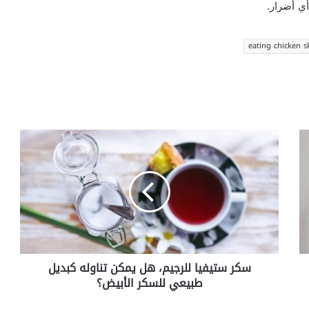
أي أضرار.
eating chicken 
سكر
ستيفيا
للرجيم،
هل
يمكن
تناوله
كبديل
طبيعي
للسكر
سكر ستيفيا للرجيم، هل يمكن تناوله كبديل
الأبيض؟
طبيعي للسكر الأبيض؟