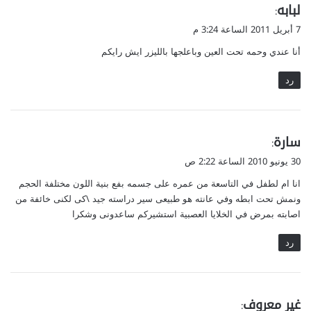
ي
لبابه
:
ق
7 أبريل 2011 الساعة 3:24 م
و
أنا عندي وحمه تحت العين وباعلجها بالليزر ايش رايكم
ل
رد
ي
سارة
:
ق
30 يونيو 2010 الساعة 2:22 ص
و
انا ام لطفل في التاسعة من عمره على جسمه بفع بنية اللون مختلفة الحجم
ل
ونمش تحت ابطه وفي عانته هو طبيعى سير دراسته جيد \كى لكنى خائفة من
اصابته بمرض في الخلايا العصبية استشيركم ساعدونى وشكرا
رد
ي
غير معروف
: