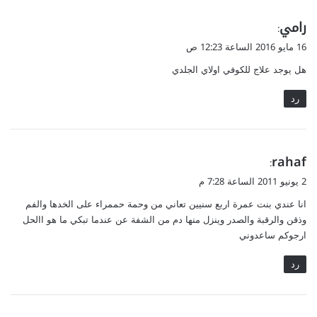
ا
ن
ي
رامي
ل
ل
:
ت
ي
ق
16 مايو 2016 الساعة 12:23 ص
غ
ح
و
ل
هل يوجد علاج للكوفي اولاي الجلدي
ف
ل
ب
ظ
رد
ع
ص
ل
ح
ي
ة
ه
ا
ا
ي
rahaf
ل
:
ب
ق
2 يونيو 2011 الساعة 7:28 م
ش
و
ر
انا عندي بنت عمرة اربع سنيين تعاني من وحمة حممراء على الخدها والفم
ل
ة
وذقن والرقبة والصدر وينزل منها دم من الشفة عن عندما تبكي ما هو االحل
و
ارجوكم ساعدوني
ا
ل
رد
ش
ع
ر