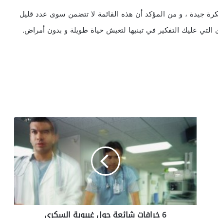
رة جيدة ، و من المؤكد أن هذه القائمة لا تتضمن سوى عدد قليل
ى التي عليك التفكير في تبنيها لتعيش حياة طويلة و بدون أمراض.
6
خ
ر
ا
ف
ا
ت
ش
ا
6 خرافات شائعة حول غيبوبة السكري
ئ