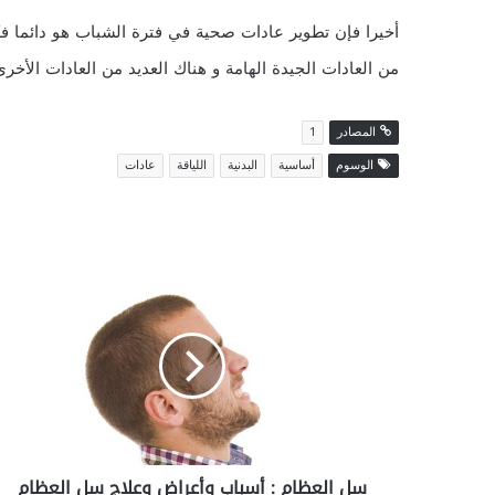
أخيرا فإن تطوير عادات صحية في فترة الشباب هو دائما فك
من العادات الجيدة الهامة و هناك العديد من العادات الأخر
المصادر
1
الوسوم
أساسية
البدنية
اللياقة
عادات
س
ل
ا
ل
ع
ظ
ا
م
:
سل العظام : أسباب وأعراض وعلاج سل العظام
أ