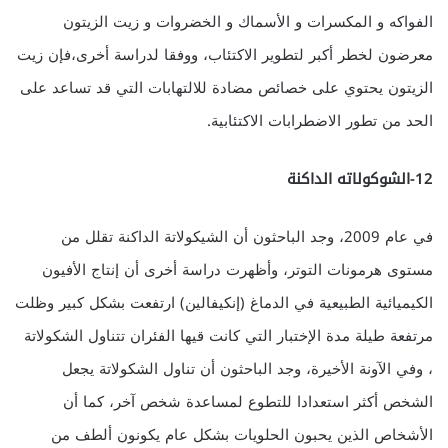
الفواكه و المكسرات و الأسماك و الخضروات و زيت الزيتون
معرضون لخطر أكبر لتطوير الاكتئاب، ووفقا لدراسة أخرى،فإن زيت
الزيتون يحتوي على خصائص مضادة للالتهابات التي قد تساعد على
الحد من تطور الاضطرابات الاكتئابية.
12-الشوكولاته الداكنة
في عام 2009، وجد الباحثون أن الشيكولاتة الداكنة تقلل من
مستوى هرمونات التوتر، وأظهرت دراسة أخرى أن إنتاج الأفيون
الكيميائية الطبيعية في الدماغ (إنكيفالين) ارتفعت بشكل كبير وظلت
مرتفعة طيلة مدة الإختبار التي كانت قيها الفئران تتناول الشكولاتة
، وفي الآونة الأخيرة، وجد الباحثون أن تناول الشكولاتة يجعل
الشخص أكثر استعدادا للتطوع لمساعدة شخص آخر، كما أن
الأشخاص الذين يحبون الحلويات بشكل عام يكونون ألطف من