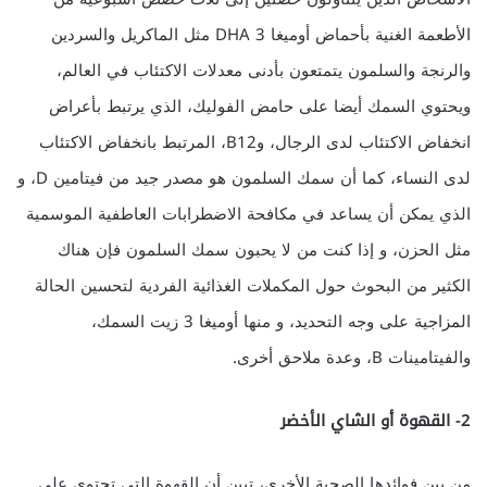
الأطعمة الغنية بأحماض أوميغا 3 DHA مثل الماكريل والسردين
والرنجة والسلمون يتمتعون بأدنى معدلات الاكتئاب في العالم،
ويحتوي السمك أيضا على حامض الفوليك، الذي يرتبط بأعراض
انخفاض الاكتئاب لدى الرجال، وB12، المرتبط بانخفاض الاكتئاب
لدى النساء، كما أن سمك السلمون هو مصدر جيد من فيتامين D، و
الذي يمكن أن يساعد في مكافحة الاضطرابات العاطفية الموسمية
مثل الحزن، و إذا كنت من لا يحبون سمك السلمون فإن هناك
الكثير من البحوث حول المكملات الغذائية الفردية لتحسين الحالة
المزاجية على وجه التحديد، و منها أوميغا 3 زيت السمك،
والفيتامينات B، وعدة ملاحق أخرى.
2- القهوة أو الشاي الأخضر
من بين فوائدها الصحية الأخرى، تبين أن القهوة التي تحتوي على