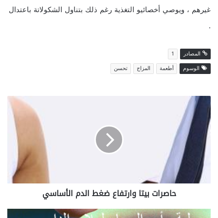
غيرهم ، ويوصي أخصائيو التغذية رغم ذلك بتناول الشكولاتة باعتدال
.
المصادر
1
الوسوم
أطعمة
المزاج
تحسن
ح
ا
ص
ر
ا
ت
ب
ي
ت
حاصرات بيتا وارتفاع ضغط الدم الأساسي
ا
و
ا
ع