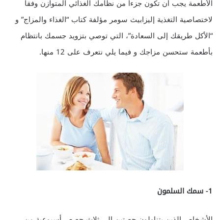
الأطعمة يجب أن تكون جزءا من نظامك الغذائي المتوازن وفقا
لاختصاصية التغذية إليزابيث سومر مؤلفة كتاب “الغذاء والمزاج” و
“الأكل طريقك إلى السعادة”، التي توصي بتزويد جسمك بانتظام
بأطعمة ستحسن مزاجك و فيما يلي نتعرف على 12 منها.
1- سمك السلمون
الأشخاص الذين يتناولون حصتين إلى ثلاث حصص أسبوعية من