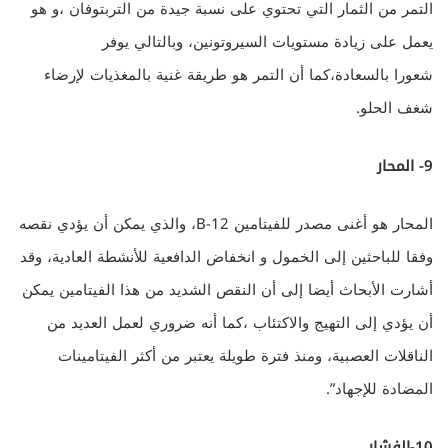
التمر من الثمار التي تحتوي على نسبة جيدة من التربتوفان ،و هو
يعمل على زيادة مستويات السيروتونين، وبالتالي يوفر
شعورا بالسعادة،كما أن التمر هو طريقة غنية بالمغذيات لإرضاء
شغف الحلو.
9- المحار
المحار هو أغنى مصدر للفيتامين B-12، والذي يمكن أن يؤدي نقصه
وفقا للباحثين إلى الخمول و انخفاض الدافعية للأنشطة العادية، وقد
أشارت الأبحاث أيضا إلى أن النقص الشديد من هذا الفيتامين يمكن
أن يؤدي إلى التهيج والاكتئاب ،كما أنه ضروري لعمل العديد من
الناقلات العصبية، ومنذ فترة طويلة يعتبر من أكثر الفيتامينات
المضادة للإجهاد”.
10-الفشار