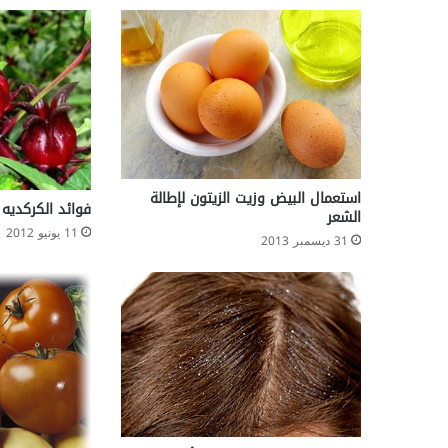
ه
ر
ب
س
ا
ل
ع
ص
ب
استعمال البيض وزيت الزيتون لإطالة
ي
فوائد الكركديه
الشعر
؟
11 يونيو 2012
31 ديسمبر 2013