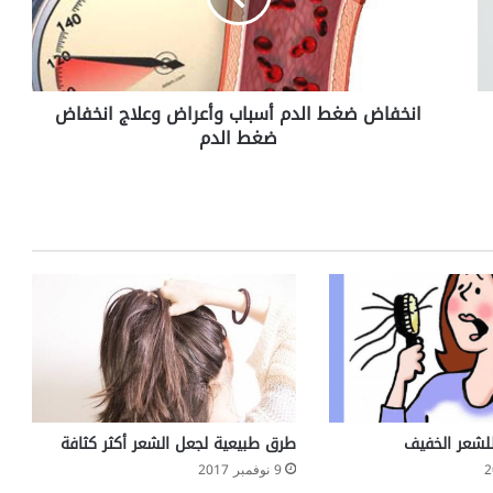
ض
ض
غ
ط
انخفاض ضغط الدم أسباب وأعراض وعلاج انخفاض
ا
ضغط الدم
ل
د
م
أ
س
ب
ا
ب
و
أ
ع
ر
ا
ض
للشعر الخفيف
طرق طبيعية لجعل الشعر أكثر كثافة
و
9 نوفمبر 2017
ع