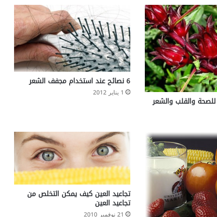
ل
ا
ج
ا
ن
خ
ف
ا
6 نصائح عند استخدام مجفف الشعر
ض
1 يناير 2012
ض
 للصحة والقلب والشعر
غ
ط
ا
ل
د
م
تجاعيد العين كيف يمكن التخلص من
تجاعيد العين
21 نوفمبر 2010