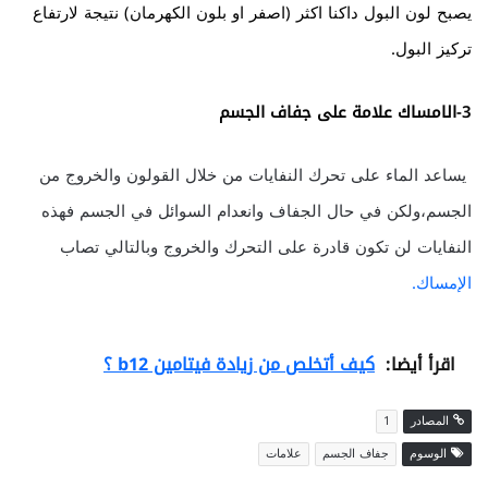
يصبح لون البول داكنا اكثر (اصفر او بلون الكهرمان) نتيجة لارتفاع
تركيز البول.
3-الامساك علامة على جفاف الجسم
يساعد الماء على تحرك النفايات من خلال القولون والخروج من
الجسم،ولكن في حال الجفاف وانعدام السوائل في الجسم فهذه
النفايات لن تكون قادرة على التحرك والخروج وبالتالي تصاب
الإمساك.
اقرأ أيضا:
كيف أتخلص من زيادة فيتامين b12 ؟
المصادر
1
الوسوم
جفاف الجسم
علامات