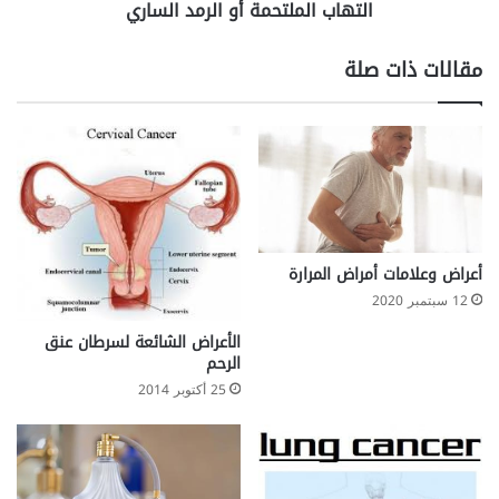
التهاب الملتحمة أو الرمد الساري
ك
ل
ر
ت
ي
ح
مقالات ذات صلة
م
ة
أ
و
ا
ل
ر
م
د
أعراض وعلامات أمراض المرارة
ا
12 سبتمبر 2020
ل
س
الأعراض الشائعة لسرطان عنق
ا
الرحم
ر
25 أكتوبر 2014
ي