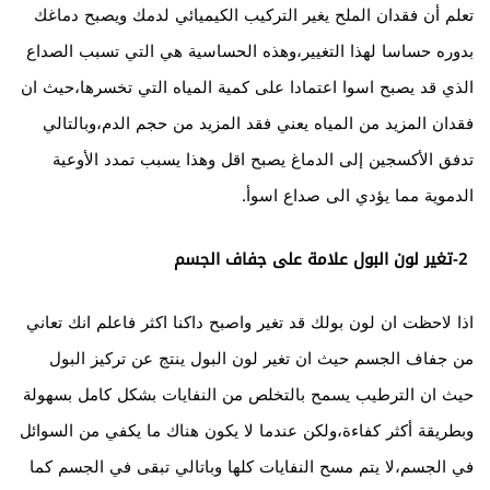
تعلم أن فقدان الملح يغير التركيب الكيميائي لدمك ويصبح دماغك
بدوره حساسا لهذا التغيير،وهذه الحساسية هي التي تسبب الصداع
الذي قد يصبح اسوا اعتمادا على كمية المياه التي تخسرها،حيث ان
فقدان المزيد من المياه يعني فقد المزيد من حجم الدم،وبالتالي
تدفق الأكسجين إلى الدماغ يصبح اقل وهذا يسبب تمدد الأوعية
الدموية مما يؤدي الى صداع اسوأ.
2-تغير لون البول علامة على جفاف الجسم
اذا لاحظت ان لون بولك قد تغير واصبح داكنا اكثر فاعلم انك تعاني
من جفاف الجسم حيث ان تغير لون البول ينتج عن تركيز البول
حيث ان الترطيب يسمح بالتخلص من النفايات بشكل كامل بسهولة
وبطريقة أكثر كفاءة،ولكن عندما لا يكون هناك ما يكفي من السوائل
في الجسم،لا يتم مسح النفايات كلها وباتالي تبقى في الجسم كما