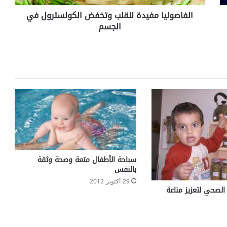
ا
الفاصوليا مفيدة للقلب وتخفض الكولسترول في
م
الجسم
ف
ي
د
ة
ل
ل
ق
ل
ب
و
ت
خ
ف
سباحة الأطفال متعة وصحة وثقة
ض
بالنفس
ا
29 أكتوبر 2012
ل
الصحي لتعزيز مناعة
ك
و
ل