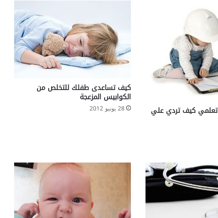
س
ت
ر
و
ل
ف
ي
ا
ل
كيف تساعدى طفلك للتخلص من
ج
الكوابيس المزعجة
س
28 يونيو 2012
علمي كيف تردي علي
م