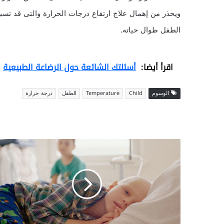
ويحذر من إهمال علاج ارتفاع درجات الحرارة والتى قد تس
الطفل طوال حياته.
اقرأ أيضا:
أسئلتك الشائعة حول الرضاعة الطبيعية
الوسوم
Child
Temperature
الطفل
درجة حرارة
إ
ج
ر
ا
ء
ا
ت
و