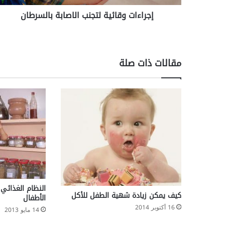
ق
إجراءات وقائية لتجنب الاصابة بالسرطان
ا
ئ
ي
ة
ل
مقالات ذات صلة
ت
ج
ن
ب
ا
ل
ا
ص
ا
ب
ة
ب
النظام الغذائي 
ا
كيف يمكن زيادة شهية الطفل للأكل
الأطفال
ل
16 أكتوبر 2014
14 مايو 2013
س