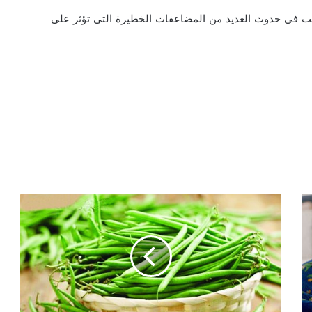
بب فى حدوث العديد من المضاعفات الخطيرة التى تؤثر على
ا
ل
ف
ا
ص
و
ل
ي