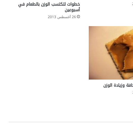
ة
خطوات لتكتسب الوزن بالطعام في
ع
أسبوعين
ن
26 أغسطس 2013
د
ك
ب
ا
ر
ا
ل
س
ن
افة وزيادة الوزن