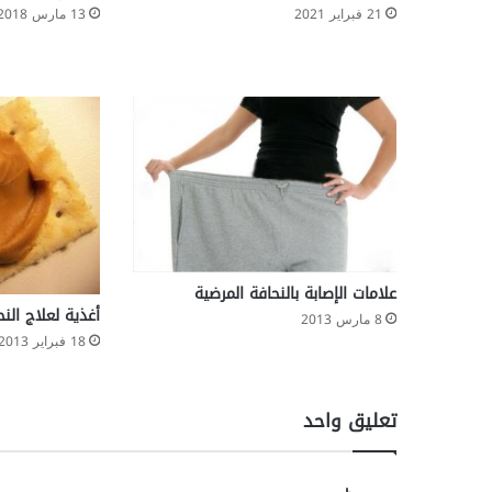
ت
21 فبراير 2021
13 مارس 2018
ه
ا
ب
ا
ت
ا
ل
م
ه
ب
ل
ي
علامات الإصابة بالنحافة المرضية
ة
أغذية لعلاج النح
8 مارس 2013
18 فبراير 2013
تعليق واحد