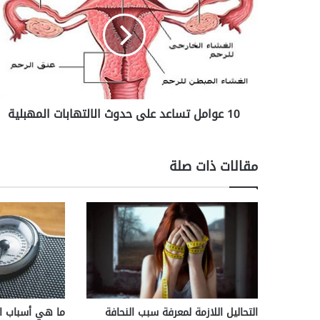
ع
و
ا
م
ل
ت
س
10 عوامل تساعد على حدوث الالتهابات المهبلية
ا
ع
د
ع
مقالات ذات صلة
ل
ى
ح
د
و
ث
ا
ل
ا
ل
التحاليل اللازمة لمعرفة سبب النحافة
ما هي أسباب ال