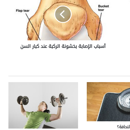
ب
ا
ب
ا
ل
إ
ص
أسباب الإصابة بخشونة الركبة عند كبار السن
ا
ب
ة
ب
خ
ش
و
ن
ة
ا
ل
ر
ك
ب
نحافة؟