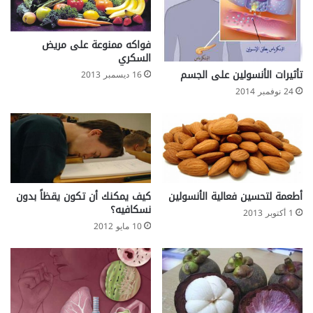
ط
م
ث
فواكه ممنوعة على مريض
{
السكري
P
تأثيرات الأنسولين على الجسم
16 ديسمبر 2013
M
24 نوفمبر 2014
S
}
أطعمة لتحسين فعالية الأنسولين
كيف يمكنك أن تكون يقظاً بدون
نسكافيه؟
1 أكتوبر 2013
10 مايو 2012