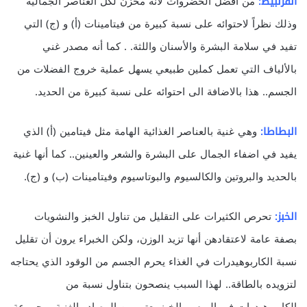
القرنبيط:
من أفضل الخضروات لأنه مخزن لكل العناصر الجمالية
وذلك نظراً لاحتوائه على نسبة كبيرة من فيتامينات (أ) و (ج) التي
تفيد في سلامة البشرة والأسنان واللثة. . كما أنه مصدر غني
بالألياف التي تعمل كملين طبيعي يسهل عملية خروج الفضلات من
الجسم.. هذا بالاضافة الى احتوائه على نسبة كبيرة من الحديد.
البطاطا:
وهي غنية بالعناصر الغذائية الهامة مثل فيتامين (أ) الذي
يفيد في اضفاء الجمال على البشرة والشعر والعينين.. كما أنها غنية
بالحديد والبروتين والكالسيوم والبوتاسيوم وفيتامينات (ب) و (ج).
الخبز:
تحرص الكثيرات على التقليل من تناول الخبز والنشويات
بصفة عامة لاعتقادهن أنها تزيد الوزن، ولكن الخبراء يرون أن تقليل
نسبة الكاربوهيدرات في الغذاء يحرم الجسم من الوقود الذي يحتاجه
لتزويده بالطاقة.. لهذا السبب ينصحون بتناول نسبة من