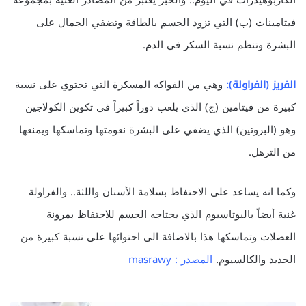
الكاربوهيدرات في اليوم.. والخبز يعتبر من المصادر الغنية بمجموعة
فيتامينات (ب) التي تزود الجسم بالطاقة وتضفي الجمال على
البشرة وتنظم نسبة السكر في الدم.
الفريز (الفراولة):
وهي من الفواكه المسكرة التي تحتوي على نسبة
كبيرة من فيتامين (ج) الذي يلعب دوراً كبيراً في تكوين الكولاجين
وهو (البروتين) الذي يضفي على البشرة نعومتها وتماسكها ويمنعها
من الترهل.
وكما انه يساعد على الاحتفاظ بسلامة الأسنان واللثة.. والفراولة
غنية أيضاً بالبوتاسيوم الذي يحتاجه الجسم للاحتفاظ بمرونة
العضلات وتماسكها هذا بالاضافة الى احتوائها على نسبة كبيرة من
الحديد والكالسيوم.
المصدر : masrawy