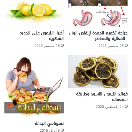
ر
ض
ي
ا
ل
س
جراحة تكميم المعدة لإنقاص الوزن
أضرار الليمون على الدوره
ك
: الفعالية والمخاطر
الشهرية
ر
25 سبتمبر 2021
13 سبتمبر 2020
ي
فوائد الليمون الاسود وطريقة
استعماله
24 أغسطس 2020
تسونامي البدانة
3 أبريل 2015