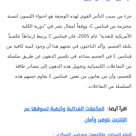
جزء من سبب التأثير القوي لهذه الوصفة هو احتواء الليمون لنسبة
محترمة من فيتامين C، ووفقاً لمقال نشر في “دورية الكلية
الأمريكية للتغذية” عام 2005، فان فيتامين C يرتبط ارتباطاً عكسياً
بكتلة الجسم، وأكد الباحثون في بحثهم هذا أن وجود كمية كافية من
فيتامين C في الجسم يساعد في تكسير الدهون عن طريق سلسلة
من التفاعلات الكيميائية وتحويل هذه الدهون إلى مصادر طاقة
للجسم، وأن من يعانون من نقص فيتامين C يقاوم جسهم هذه
السلسلة من التفاعلات.
اقرأ أيضا:
المكملات الغذائية وكيفية تسوقها عبر
الإنترنت بتوفير وأمان
الماء الساخن والليمون ومرضي السكري :