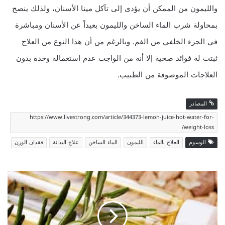
والليمون من الممكن أن يؤدى إلى تآكل مينا الأسنان، ولذلك ينصح
بمحاولة شرب الماء الساخن والليمون بعيداً عن الأسنان ومباشرة
في الجزء الخلفي من الفم. وبالرغم من أن هذا النوع من العلاج
ثبتت له فوائد صحية إلا أنه من الواجب عدم استعماله وحده بدون
العلاجات الموصوفة من الطبيب.
المصادر
https://www.livestrong.com/article/344373-lemon-juice-hot-water-for-
weight-loss/
الوسوم
العلاج بالماء
الليمون
الماء الساخن
علاج البدانة
فقدان الوزن
ز
ي
و
ت
ط