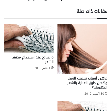
س
ت
مقالات ذات صلة
ن
ش
ق
ا
ل
ف
ن
ت
و
6 نصائح عند استخدام مجفف
ل
الشعر
ي
1 يناير 2012
ن
ماهى أسباب تقصف الشعر
وأفضل طرق العناية بالشعر
المتقصف؟
30 أكتوبر 2012