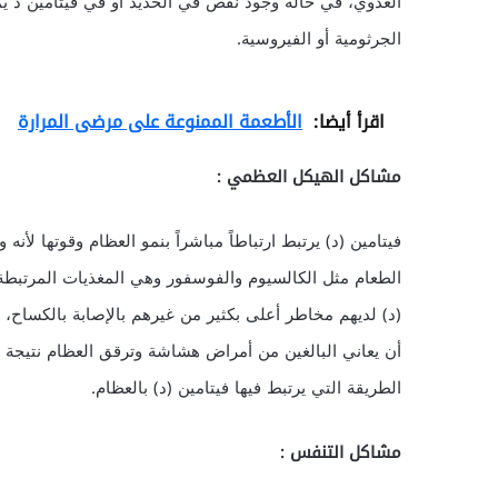
العدوي، في حالة وجود نقص في الحديد أو في فيتامين د يم
الجرثومية أو الفيروسية.
اقرأ أيضا:
الأطعمة الممنوعة على مرضى المرارة
مشاكل الهيكل العظمي :
فيتامين (د) يرتبط ارتباطاً مباشراً بنمو العظام وقوتها لأ
الطعام مثل الكالسيوم والفوسفور وهي المغذيات المرتبطة ب
(د) لديهم مخاطر أعلى بكثير من غيرهم بالإصابة بالكساح،
أن يعاني البالغين من أمراض هشاشة وترقق العظام نتيجة 
الطريقة التي يرتبط فيها فيتامين (د) بالعظام.
مشاكل التنفس :