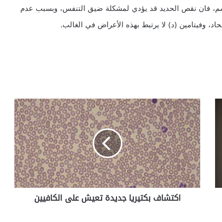
جسم، فان نقص الحديد قد يؤدي لمشكلة ضيق التنفس، وبسبب عدم
د، وفيتامين (د) لا يرتبط بهذه الأعراض في الغالب.
ا
ك
ت
ش
ا
ف
ب
ك
ت
اكتشاف بكتيريا جديدة تعيش على الكافيين
ي
ر
ي