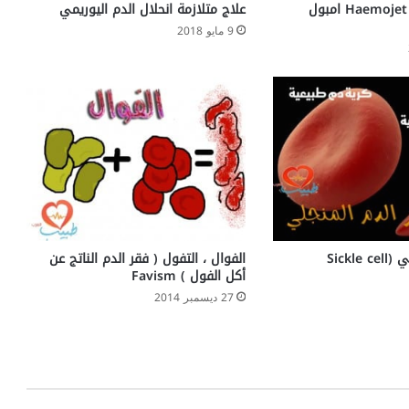
حقن هيموجيت Haemojet امبول
علاج متلازمة انحلال الدم اليوريمي
9 مايو 2018
فقر الدم المنجلي (Sickle cell
الفوال ، التفول ( فقر الدم الناتج عن
أكل الفول ) Favism
27 ديسمبر 2014